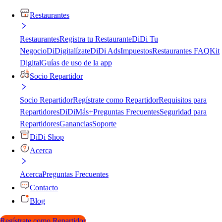
Restaurantes
Restaurantes
Registra tu Restaurante
DiDi Tu
Negocio
DiDigitalízate
DiDi Ads
Impuestos
Restaurantes FAQ
Kit
Digital
Guías de uso de la app
Socio Repartidor
Socio Repartidor
Regístrate como Repartidor
Requisitos para
Repartidores
DiDiMás+
Preguntas Frecuentes
Seguridad para
Repartidores
Ganancias
Soporte
DiDi Shop
Acerca
Acerca
Preguntas Frecuentes
Contacto
Blog
Regístrate como Repartidor