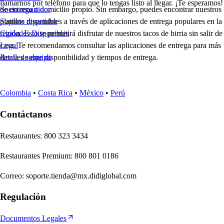
llamarnos por teléfono para que lo tengas listo al llegar. ¡Te esperamos!
de entrega a domicilio propio. Sin embargo, puedes encontrar nuestros
Socio repartidor
platillos disponibles a través de aplicaciones de entrega populares en la
Soporte repartidor
región. Esto te permitirá disfrutar de nuestros tacos de birria sin salir de
Ciudades Disponibles
casa. Te recomendamos consultar las aplicaciones de entrega para más
Legal
detalles sobre disponibilidad y tiempos de entrega.
Renta de equipo
Colombia
•
Costa Rica
•
México
•
Perú
Contáctanos
Re
s
t
auran
t
e
s
:
800 323 3434
Re
s
t
auran
t
e
s
Premium
:
800 801 0186
Correo
:
soporte.tienda@mx.didiglobal.com
Regulación
Documentos Legales