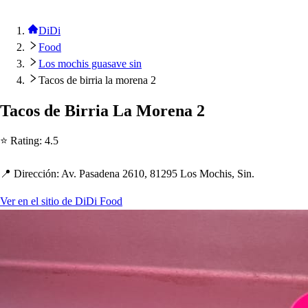
DiDi
Food
Los mochis guasave sin
Tacos de birria la morena 2
Taco
s
de Birria La Morena 2
⭐ Ra
t
ing
:
4.5
📍 Dirección
:
Av. Pa
s
adena 2610, 81295 Lo
s
Moc
h
i
s
, Sin.
Ver en el sitio de DiDi Food