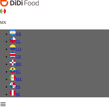
MX
AR
CL
CO
CR
DO
EC
MX
PA
PE