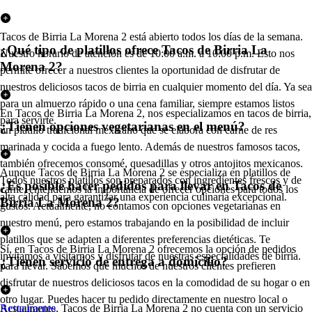
Tacos de Birria La Morena 2 está abierto todos los días de la semana.
¿Qué tipo de platillos ofrece Tacos de Birria La
Nuestro horario de atención es de 10:00 a.m. a 10:00 p.m. Esto nos
Morena 2?
permite ofrecer a nuestros clientes la oportunidad de disfrutar de
nuestros deliciosos tacos de birria en cualquier momento del día. Ya sea
para un almuerzo rápido o una cena familiar, siempre estamos listos
En Tacos de Birria La Morena 2, nos especializamos en tacos de birria,
para servirte.
¿Tienen opciones vegetarianas en el menú?
un platillo tradicional mexicano que se elabora con carne de res
marinada y cocida a fuego lento. Además de nuestros famosos tacos,
también ofrecemos consomé, quesadillas y otros antojitos mexicanos.
Aunque Tacos de Birria La Morena 2 se especializa en platillos de
Todos nuestros platillos son preparados con ingredientes frescos y de
¿Es posible hacer pedidos para llevar en Tacos de
carne, entendemos la importancia de ofrecer opciones para todos los
alta calidad para garantizar una experiencia culinaria excepcional.
Birria La Morena 2?
gustos. Actualmente, no contamos con opciones vegetarianas en
nuestro menú, pero estamos trabajando en la posibilidad de incluir
platillos que se adapten a diferentes preferencias dietéticas. Te
Sí, en Tacos de Birria La Morena 2 ofrecemos la opción de pedidos
invitamos a visitarnos y disfrutar de nuestras especialidades de birria.
¿Tienen servicio de entrega a domicilio?
para llevar. Sabemos que muchos de nuestros clientes prefieren
disfrutar de nuestros deliciosos tacos en la comodidad de su hogar o en
otro lugar. Puedes hacer tu pedido directamente en nuestro local o
Actualmente, Tacos de Birria La Morena 2 no cuenta con un servicio
Restaurantes