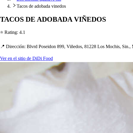
Tacos de adobada vinedos
TACOS DE ADOBADA VIÑEDOS
⭐ Ra
t
ing
:
4.1
📍 Dirección
:
Blvrd Po
s
eidon 899, Viñedo
s
, 81228 Lo
s
Moc
h
i
s
, Sin.,
Ver en el sitio de DiDi Food