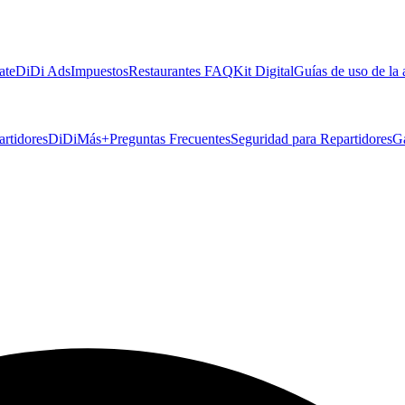
ate
DiDi Ads
Impuestos
Restaurantes FAQ
Kit Digital
Guías de uso de la
artidores
DiDiMás+
Preguntas Frecuentes
Seguridad para Repartidores
G