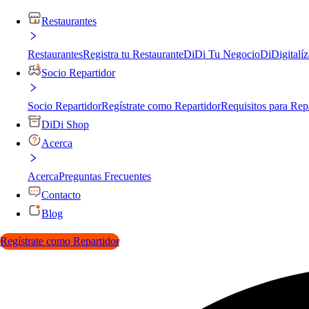
Restaurantes
Restaurantes
Registra tu Restaurante
DiDi Tu Negocio
DiDigitalíz
Socio Repartidor
Socio Repartidor
Regístrate como Repartidor
Requisitos para Rep
DiDi Shop
Acerca
Acerca
Preguntas Frecuentes
Contacto
Blog
Regístrate como Repartidor