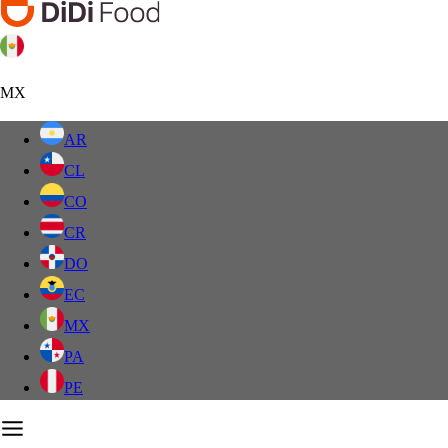
MX
AR
CL
CO
CR
DO
EC
MX
PA
PE