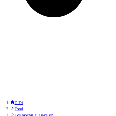
DiDi
Food
Los mochis guasave sin