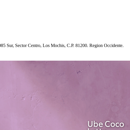
85 Sur, Sec
t
or Cen
t
ro, Lo
s
Moc
h
i
s
, C.P. 81200. Region Occiden
t
e.