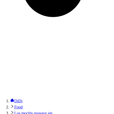
DiDi
Food
Los mochis guasave sin