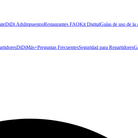
ate
DiDi Ads
Impuestos
Restaurantes FAQ
Kit Digital
Guías de uso de la
artidores
DiDiMás+
Preguntas Frecuentes
Seguridad para Repartidores
G