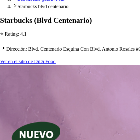
Starbucks blvd centenario
S
t
arbuck
s
(
Blvd Cen
t
enario
)
⭐ Ra
t
ing
:
4.1
📍 Dirección
:
Blvd. Cen
t
enario E
s
quina Con Blvd. An
t
onio Ro
s
ale
s
#9
Ver en el sitio de DiDi Food