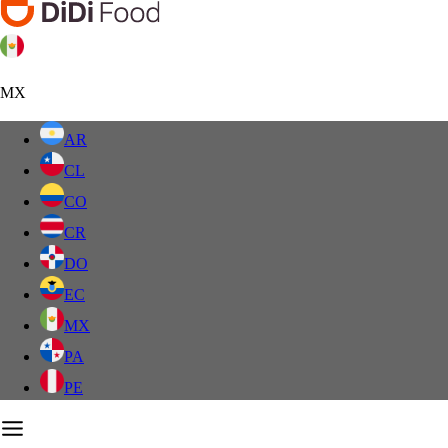
MX
AR
CL
CO
CR
DO
EC
MX
PA
PE