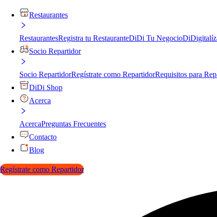
Restaurantes
Restaurantes
Registra tu Restaurante
DiDi Tu Negocio
DiDigitalíz
Socio Repartidor
Socio Repartidor
Regístrate como Repartidor
Requisitos para Rep
DiDi Shop
Acerca
Acerca
Preguntas Frecuentes
Contacto
Blog
Regístrate como Repartidor