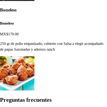
Boneless
Boneless
MX$170.00
250 gr de pollo empanizado, cubierto con Salsa a elegir acompañado
de papas Sazonadas y aderezo ranch
Pregun
t
a
s
frecuen
t
e
s