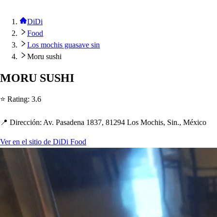
DiDi
Food
Los mochis guasave sin
Moru sushi
MORU SUSHI
⭐ Ra
t
ing
:
3.6
📍 Dirección
:
Av. Pa
s
adena 1837, 81294 Lo
s
Moc
h
i
s
, Sin., México
Ver en el sitio de DiDi Food