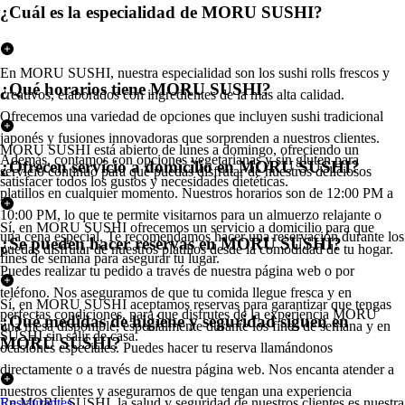
¿Cuál es la especialidad de MORU SUSHI?
En MORU SUSHI, nuestra especialidad son los sushi rolls frescos y
¿Qué horarios tiene MORU SUSHI?
creativos, elaborados con ingredientes de la más alta calidad.
Ofrecemos una variedad de opciones que incluyen sushi tradicional
japonés y fusiones innovadoras que sorprenden a nuestros clientes.
MORU SUSHI está abierto de lunes a domingo, ofreciendo un
Además, contamos con opciones vegetarianas y sin gluten para
¿Ofrecen servicio a domicilio en MORU SUSHI?
servicio continuo para que puedas disfrutar de nuestros deliciosos
satisfacer todos los gustos y necesidades dietéticas.
platillos en cualquier momento. Nuestros horarios son de 12:00 PM a
10:00 PM, lo que te permite visitarnos para un almuerzo relajante o
Sí, en MORU SUSHI ofrecemos un servicio a domicilio para que
una cena especial. Te recomendamos hacer una reservación durante los
¿Se pueden hacer reservas en MORU SUSHI?
puedas disfrutar de nuestros platillos desde la comodidad de tu hogar.
fines de semana para asegurar tu lugar.
Puedes realizar tu pedido a través de nuestra página web o por
teléfono. Nos aseguramos de que tu comida llegue fresca y en
Sí, en MORU SUSHI aceptamos reservas para garantizar que tengas
perfectas condiciones, para que disfrutes de la experiencia MORU
¿Qué medidas de higiene y seguridad siguen en
una mesa disponible, especialmente durante los fines de semana y en
SUSHI sin salir de casa.
MORU SUSHI?
ocasiones especiales. Puedes hacer tu reserva llamándonos
directamente o a través de nuestra página web. Nos encanta atender a
nuestros clientes y asegurarnos de que tengan una experiencia
En MORU SUSHI, la salud y seguridad de nuestros clientes es nuestra
Restaurantes