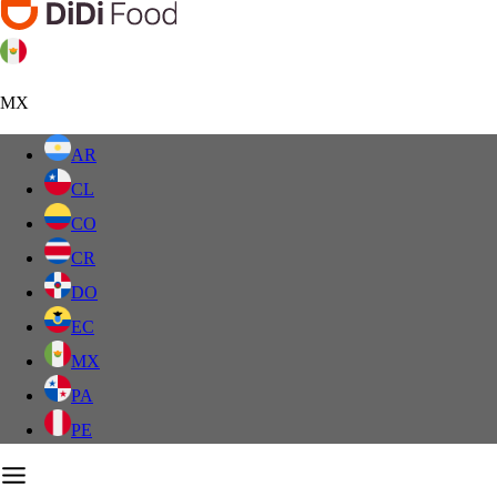
MX
AR
CL
CO
CR
DO
EC
MX
PA
PE