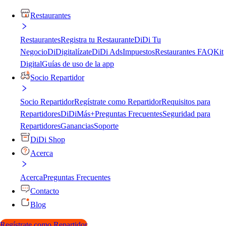
Restaurantes
Restaurantes
Registra tu Restaurante
DiDi Tu
Negocio
DiDigitalízate
DiDi Ads
Impuestos
Restaurantes FAQ
Kit
Digital
Guías de uso de la app
Socio Repartidor
Socio Repartidor
Regístrate como Repartidor
Requisitos para
Repartidores
DiDiMás+
Preguntas Frecuentes
Seguridad para
Repartidores
Ganancias
Soporte
DiDi Shop
Acerca
Acerca
Preguntas Frecuentes
Contacto
Blog
Regístrate como Repartidor