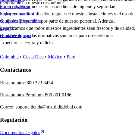
memorable en nuestro restaurante.
prioridad. Seguimos estrictas medidas de higiene y seguridad,
Socio repartidor
incluyendo la desinfección regular de nuestras instalaciones y el uso de
Soporte repartidor
equipo de protección por parte de nuestro personal. Además,
Ciudades Disponibles
garantizamos que todos nuestros ingredientes sean frescos y de calidad,
Legal
cumpliendo con las normativas sanitarias para ofrecerte una
Renta de equipo
experiencia segura y deliciosa.
Colombia
•
Costa Rica
•
México
•
Perú
Contáctanos
Re
s
t
auran
t
e
s
:
800 323 3434
Re
s
t
auran
t
e
s
Premium
:
800 801 0186
Correo
:
soporte.tienda@mx.didiglobal.com
Regulación
Documentos Legales