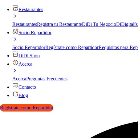
Restaurantes
Restaurantes
Registra tu Restaurante
DiDi Tu Negocio
DiDigitalíz
Socio Repartidor
Socio Repartidor
Regístrate como Repartidor
Requisitos para Rep
DiDi Shop
Acerca
Acerca
Preguntas Frecuentes
Contacto
Blog
Regístrate como Repartidor