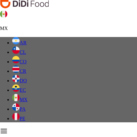
MX
AR
CL
CO
CR
DO
EC
MX
PA
PE