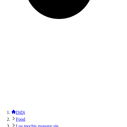
DiDi
Food
Los mochis guasave sin