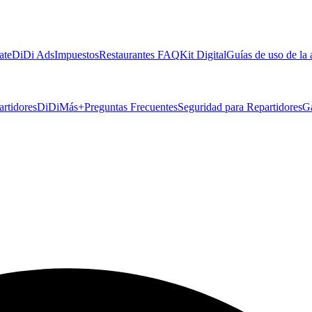
ate
DiDi Ads
Impuestos
Restaurantes FAQ
Kit Digital
Guías de uso de la
artidores
DiDiMás+
Preguntas Frecuentes
Seguridad para Repartidores
G