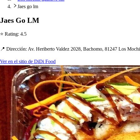
Jaes go lm
Jae
s
Go LM
⭐ Ra
t
ing
:
4.5
📍 Dirección
:
Av. Heriber
t
o Valdez 2028, Bac
h
omo, 81247 Lo
s
Moc
h
i
Ver en el sitio de DiDi Food