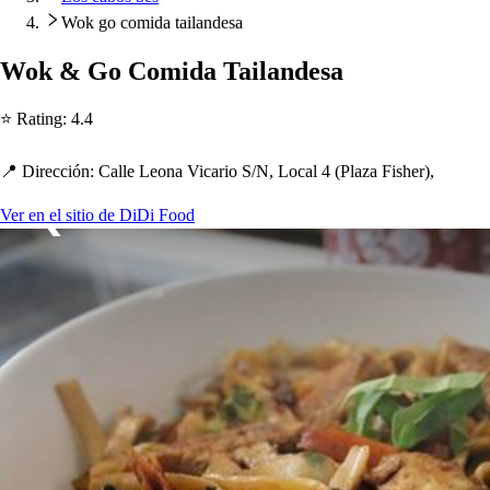
Wok go comida tailandesa
Wok & Go Comida Tailande
s
a
⭐ Ra
t
ing
:
4.4
📍 Dirección
:
Calle Leona Vicario S
/
N, Local 4
(
Plaza Fi
s
h
er
)
,
Ver en el sitio de DiDi Food