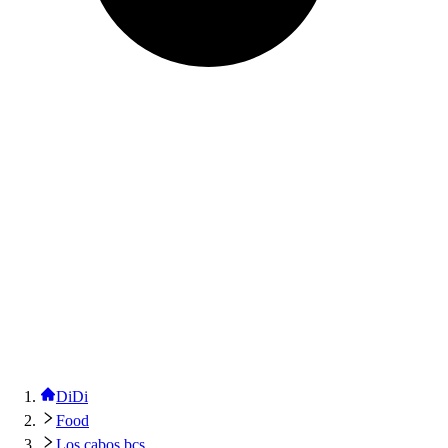
DiDi
Food
Los cabos bcs