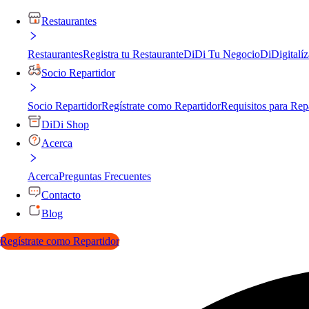
Restaurantes
Restaurantes
Registra tu Restaurante
DiDi Tu Negocio
DiDigitalíz
Socio Repartidor
Socio Repartidor
Regístrate como Repartidor
Requisitos para Rep
DiDi Shop
Acerca
Acerca
Preguntas Frecuentes
Contacto
Blog
Regístrate como Repartidor