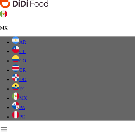
MX
AR
CL
CO
CR
DO
EC
MX
PA
PE