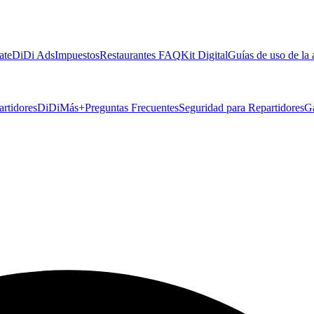
ate
DiDi Ads
Impuestos
Restaurantes FAQ
Kit Digital
Guías de uso de la
artidores
DiDiMás+
Preguntas Frecuentes
Seguridad para Repartidores
G