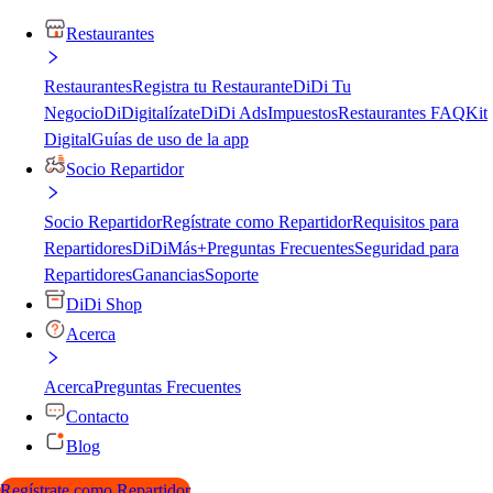
Restaurantes
Restaurantes
Registra tu Restaurante
DiDi Tu
Negocio
DiDigitalízate
DiDi Ads
Impuestos
Restaurantes FAQ
Kit
Digital
Guías de uso de la app
Socio Repartidor
Socio Repartidor
Regístrate como Repartidor
Requisitos para
Repartidores
DiDiMás+
Preguntas Frecuentes
Seguridad para
Repartidores
Ganancias
Soporte
DiDi Shop
Acerca
Acerca
Preguntas Frecuentes
Contacto
Blog
Regístrate como Repartidor