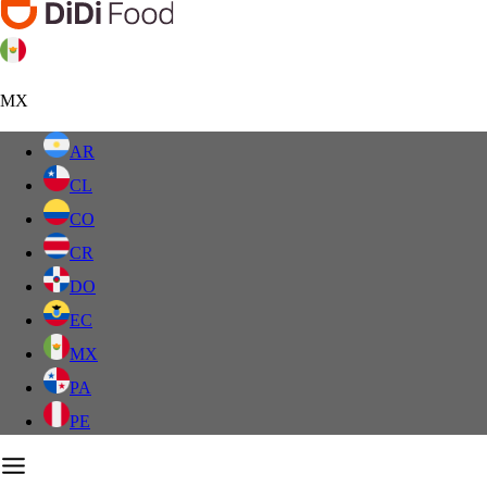
MX
AR
CL
CO
CR
DO
EC
MX
PA
PE