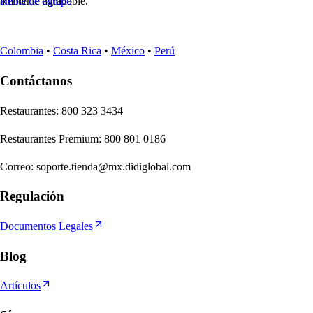
ambiente agradable.
Renta de equipo
Colombia
•
Costa Rica
•
México
•
Perú
Contáctanos
Re
s
t
auran
t
e
s
:
800 323 3434
Re
s
t
auran
t
e
s
Premium
:
800 801 0186
Correo
:
soporte.tienda@mx.didiglobal.com
Regulación
Documentos Legales
Blog
Artículos