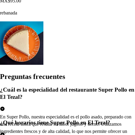
MX$95.00
rebanada
Pregun
t
a
s
frecuen
t
e
s
¿Cuál es la especialidad del restaurante Super Pollo en
El Tezal?
En Super Pollo, nuestra especialidad es el pollo asado, preparado con
¿Qué horarios tiene Super Pollo en El Tezal?
una receta única que resalta su sabor jugoso y tierno. Utilizamos
ingredientes frescos y de alta calidad, lo que nos permite ofrecer un