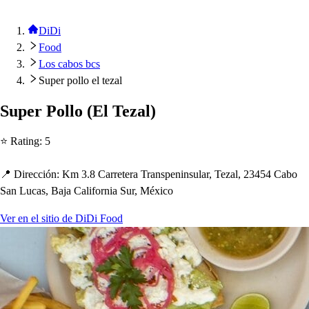
DiDi
Food
Los cabos bcs
Super pollo el tezal
Su
p
er Pollo
(
El Tezal
)
⭐ Ra
t
ing
:
5
📍 Dirección
:
Km 3.8 Carre
t
era Tran
s
p
enin
s
ular, Tezal, 23454 Cabo
San Luca
s
, Baja California Sur, México
Ver en el sitio de DiDi Food