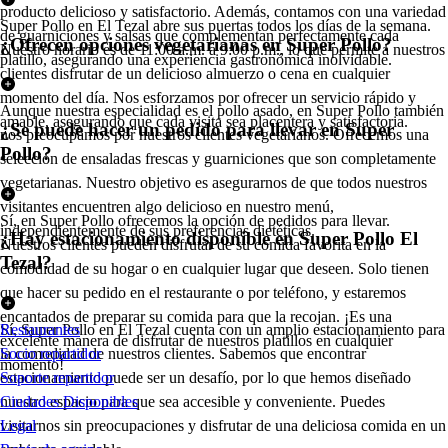
producto delicioso y satisfactorio. Además, contamos con una variedad
Super Pollo en El Tezal abre sus puertas todos los días de la semana.
de guarniciones y salsas que complementan perfectamente cada
¿Ofrecen opciones vegetarianas en Super Pollo?
Nuestro horario es de 11:00 a.m. a 9:00 p.m., lo que permite a nuestros
platillo, asegurando una experiencia gastronómica inolvidable.
clientes disfrutar de un delicioso almuerzo o cena en cualquier
momento del día. Nos esforzamos por ofrecer un servicio rápido y
Aunque nuestra especialidad es el pollo asado, en Super Pollo también
amable, asegurando que cada visita sea placentera y satisfactoria.
¿Se puede hacer un pedido para llevar en Super
nos preocupamos por nuestros clientes vegetarianos. Ofrecemos una
Pollo?
selección de ensaladas frescas y guarniciones que son completamente
vegetarianas. Nuestro objetivo es asegurarnos de que todos nuestros
visitantes encuentren algo delicioso en nuestro menú,
Sí, en Super Pollo ofrecemos la opción de pedidos para llevar.
independientemente de sus preferencias dietéticas.
¿Hay estacionamiento disponible en Super Pollo El
Nuestros clientes pueden disfrutar de su comida favorita en la
Tezal?
comodidad de su hogar o en cualquier lugar que deseen. Solo tienen
que hacer su pedido en el restaurante o por teléfono, y estaremos
encantados de preparar su comida para que la recojan. ¡Es una
Sí, Super Pollo en El Tezal cuenta con un amplio estacionamiento para
Restaurantes
excelente manera de disfrutar de nuestros platillos en cualquier
la comodidad de nuestros clientes. Sabemos que encontrar
Socio repartidor
momento!
estacionamiento puede ser un desafío, por lo que hemos diseñado
Soporte repartidor
nuestro espacio para que sea accesible y conveniente. Puedes
Ciudades Disponibles
visitarnos sin preocupaciones y disfrutar de una deliciosa comida en un
Legal