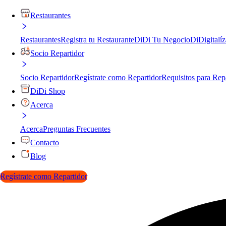
Restaurantes
Restaurantes
Registra tu Restaurante
DiDi Tu Negocio
DiDigitalíz
Socio Repartidor
Socio Repartidor
Regístrate como Repartidor
Requisitos para Rep
DiDi Shop
Acerca
Acerca
Preguntas Frecuentes
Contacto
Blog
Regístrate como Repartidor