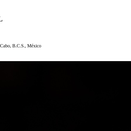
L
 Cabo, B.C.S., México