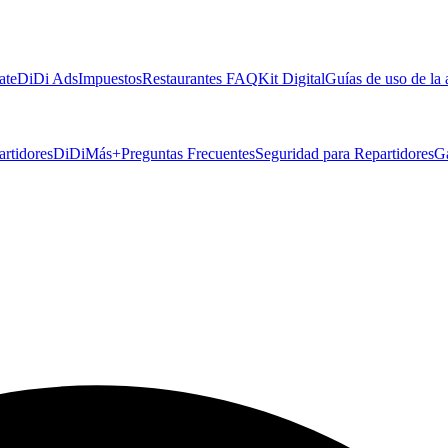
ate
DiDi Ads
Impuestos
Restaurantes FAQ
Kit Digital
Guías de uso de la
artidores
DiDiMás+
Preguntas Frecuentes
Seguridad para Repartidores
G