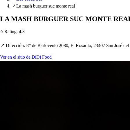
La mash burguer suc monte real
LA MASH BURGUER SUC MONTE REA
⭐ Ra
t
ing
:
4.8
📍 Dirección
:
P.º de Barloven
t
o 2080, El Ro
s
ari
t
o, 23407 San Jo
s
é del
Ver en el sitio de DiDi Food