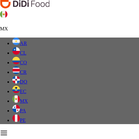
MX
AR
CL
CO
CR
DO
EC
MX
PA
PE