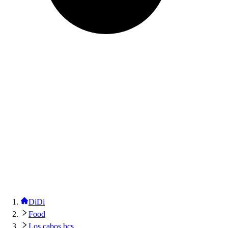
DiDi
Food
Los cabos bcs