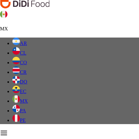
MX
AR
CL
CO
CR
DO
EC
MX
PA
PE