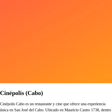
Cinépolis (Cabo)
Cinépolis Cabo es un restaurante y cine que ofrece una experiencia
única en San José del Cabo. Ubicado en Mauricio Castro 1738, dentro