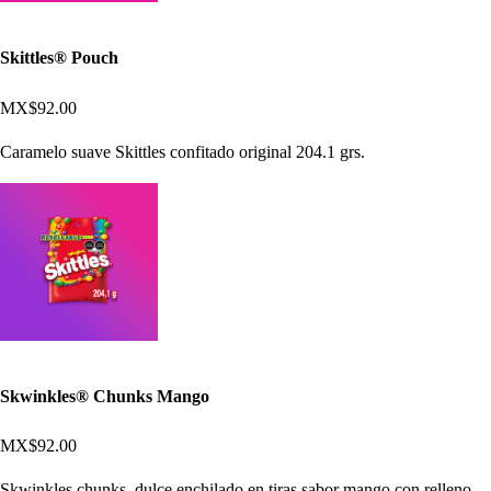
Skittles® Pouch
MX$92.00
Caramelo suave Skittles confitado original 204.1 grs.
Skwinkles® Chunks Mango
MX$92.00
Skwinkles chunks, dulce enchilado en tiras sabor mango con relleno