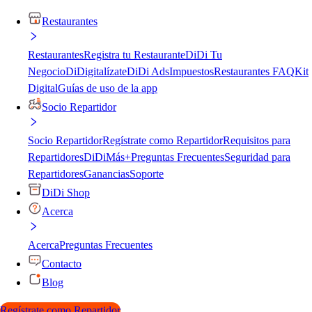
Restaurantes
Restaurantes
Registra tu Restaurante
DiDi Tu
Negocio
DiDigitalízate
DiDi Ads
Impuestos
Restaurantes FAQ
Kit
Digital
Guías de uso de la app
Socio Repartidor
Socio Repartidor
Regístrate como Repartidor
Requisitos para
Repartidores
DiDiMás+
Preguntas Frecuentes
Seguridad para
Repartidores
Ganancias
Soporte
DiDi Shop
Acerca
Acerca
Preguntas Frecuentes
Contacto
Blog
Regístrate como Repartidor