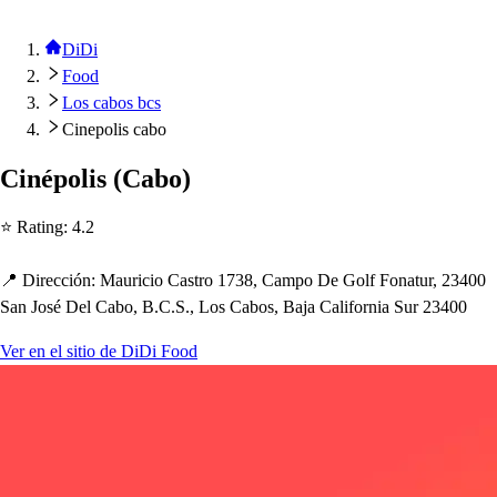
DiDi
Food
Los cabos bcs
Cinepolis cabo
Ciné
p
oli
s
(
Cabo
)
⭐ Ra
t
ing
:
4.2
📍 Dirección
:
Mauricio Ca
s
t
ro 1738, Cam
p
o De Golf Fona
t
ur, 23400
San Jo
s
é Del Cabo, B.C.S., Lo
s
Cabo
s
, Baja California Sur 23400
Ver en el sitio de DiDi Food