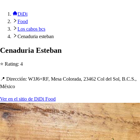
DiDi
Food
Los cabos bcs
Cenaduria esteban
Cenaduria E
s
t
eban
⭐ Ra
t
ing
:
4
📍 Dirección
:
W3J6+RF, Me
s
a Colorada, 23462 Col del Sol, B.C.S.,
México
Ver en el sitio de DiDi Food