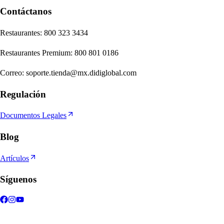
Contáctanos
Re
s
t
auran
t
e
s
:
800 323 3434
Re
s
t
auran
t
e
s
Premium
:
800 801 0186
Correo
:
soporte.tienda@mx.didiglobal.com
Regulación
Documentos Legales
Blog
Artículos
Síguenos