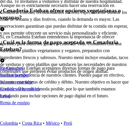
del día. Te invitamos a visitarnos y disfrutar de nuestra hospitalidad.
Aunque no es estrictamente necesario hacer una reservación en
¿Cenaduria Esteban ofrece opciones vegetarianas o
Cenaduria Esteban, recomendamos hacerlo, especialmente durante los
veganas?
fines de semana y días festivos, cuando la demanda es mayor. Las
reservaciones garantizan que puedas disfrutar de tu comida sin esperar,
y nos permite ofrecerte un servicio más personalizado y eficiente.
Sí, en Cenaduria Esteban entendemos la importancia de ofrecer
¿Cuál es la forma de pago aceptada en Cenaduria
opciones para todos los gustos y estilos de vida. Contamos con una
Esteban?
variedad de platillos vegetarianos y veganos, preparados con
ingredientes frescos y sabrosos. Nuestro menú incluye ensaladas, tacos
de verduras y otros platillos que satisfacen las necesidades de nuestros
En Cenaduria Esteban aceptamos diversas formas de pago para
Restaurantes
comensales que prefieren evitar productos de origen animal.
facilitar la experiencia de nuestros clientes. Puedes pagar en efectivo,
Socio repartidor
así como con tarjetas de crédito y débito. Nuestro objetivo es hacer que
Soporte repartidor
tu visita sea lo más cómoda posible, por lo que también estamos
Ciudades Disponibles
trabajando para incluir opciones de pago digital en el futuro.
Legal
Renta de equipo
Colombia
•
Costa Rica
•
México
•
Perú