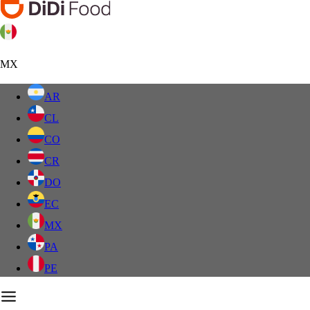
MX
AR
CL
CO
CR
DO
EC
MX
PA
PE