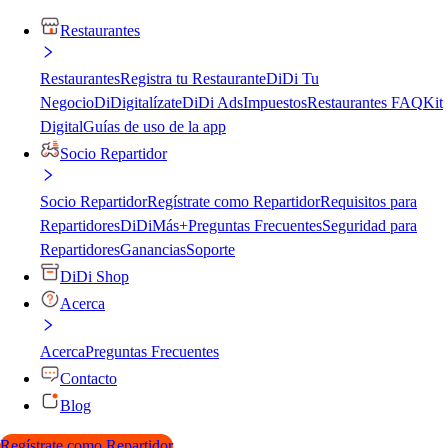
Restaurantes
Restaurantes
Registra tu Restaurante
DiDi Tu
Negocio
DiDigitalízate
DiDi Ads
Impuestos
Restaurantes FAQ
Kit
Digital
Guías de uso de la app
Socio Repartidor
Socio Repartidor
Regístrate como Repartidor
Requisitos para
Repartidores
DiDiMás+
Preguntas Frecuentes
Seguridad para
Repartidores
Ganancias
Soporte
DiDi Shop
Acerca
Acerca
Preguntas Frecuentes
Contacto
Blog
Regístrate como Repartidor