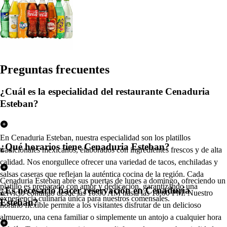
Pregun
t
a
s
frecuen
t
e
s
¿Cuál es la especialidad del restaurante Cenaduria
Esteban?
En Cenaduria Esteban, nuestra especialidad son los platillos
¿Qué horarios tiene Cenaduria Esteban?
tradicionales mexicanos, elaborados con ingredientes frescos y de alta
calidad. Nos enorgullece ofrecer una variedad de tacos, enchiladas y
salsas caseras que reflejan la auténtica cocina de la región. Cada
Cenaduria Esteban abre sus puertas de lunes a domingo, ofreciendo un
platillo es preparado con amor y dedicación, garantizando una
¿Es necesario hacer reservación en Cenaduria
servicio continuo desde las 10:00 AM hasta las 10:00 PM. Nuestro
experiencia culinaria única para nuestros comensales.
Esteban?
horario flexible permite a los visitantes disfrutar de un delicioso
almuerzo, una cena familiar o simplemente un antojo a cualquier hora