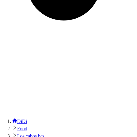
DiDi
Food
Los cabos bcs