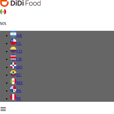
MX
AR
CL
CO
CR
DO
EC
MX
PA
PE