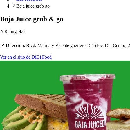
Baja juice grab go
Baja Juice grab & go
⭐ Ra
t
ing
:
4.6
📍 Dirección
:
Blvd. Marina y Vicen
t
e guerrero 1545 local 5 . Cen
t
ro, 
Ver en el sitio de DiDi Food