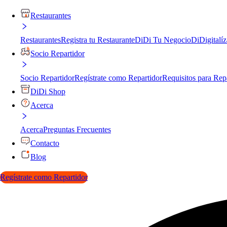
Restaurantes
Restaurantes
Registra tu Restaurante
DiDi Tu Negocio
DiDigitalíz
Socio Repartidor
Socio Repartidor
Regístrate como Repartidor
Requisitos para Rep
DiDi Shop
Acerca
Acerca
Preguntas Frecuentes
Contacto
Blog
Regístrate como Repartidor