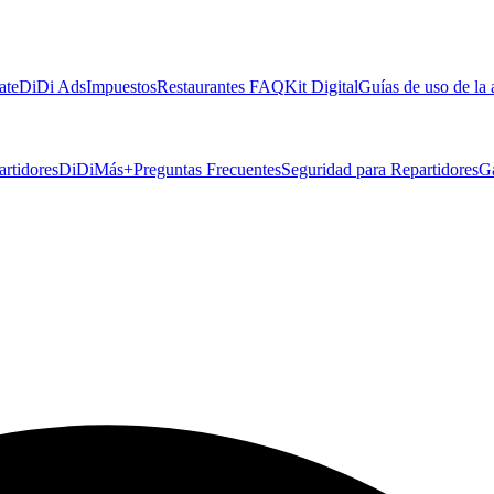
ate
DiDi Ads
Impuestos
Restaurantes FAQ
Kit Digital
Guías de uso de la
artidores
DiDiMás+
Preguntas Frecuentes
Seguridad para Repartidores
G