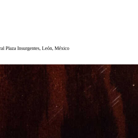
al Plaza In
s
urgen
t
e
s
, León, México