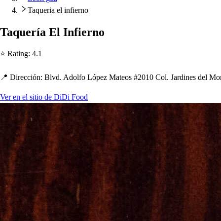
Taqueria el infierno
Taquería El Infierno
⭐ Ra
t
ing
:
4.1
📍 Dirección
:
Blvd. Adolfo Ló
p
ez Ma
t
eo
s
#2010 Col. Jardine
s
del Mor
Ver en el sitio de DiDi Food