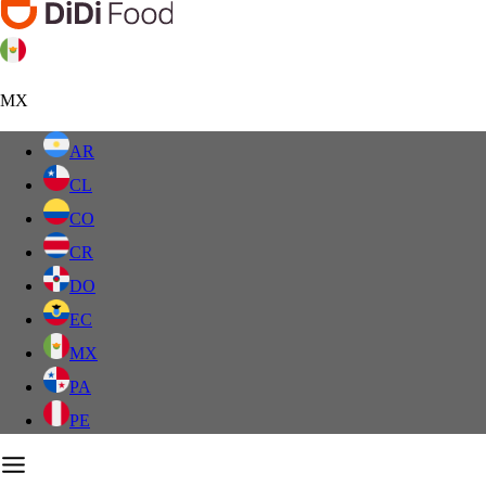
MX
AR
CL
CO
CR
DO
EC
MX
PA
PE