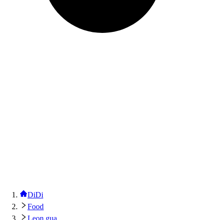
DiDi
Food
Leon gua