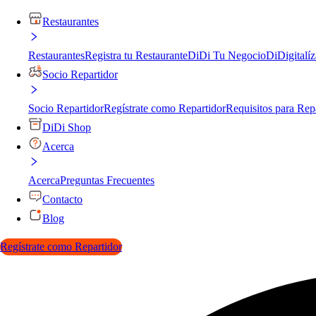
Restaurantes
Restaurantes
Registra tu Restaurante
DiDi Tu Negocio
DiDigitalíz
Socio Repartidor
Socio Repartidor
Regístrate como Repartidor
Requisitos para Rep
DiDi Shop
Acerca
Acerca
Preguntas Frecuentes
Contacto
Blog
Regístrate como Repartidor