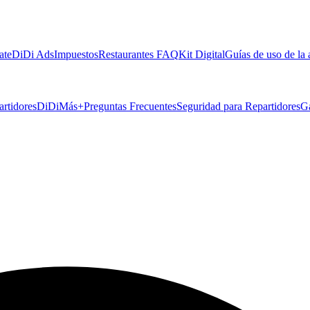
ate
DiDi Ads
Impuestos
Restaurantes FAQ
Kit Digital
Guías de uso de la
artidores
DiDiMás+
Preguntas Frecuentes
Seguridad para Repartidores
G