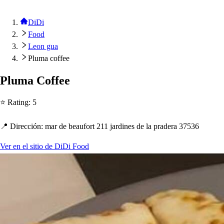
DiDi
Food
Leon gua
Pluma coffee
Pluma Coffee
⭐ Ra
t
ing
:
5
📍 Dirección
:
mar de beaufor
t
211 jardine
s
de la
p
radera 37536
Ver en el sitio de DiDi Food