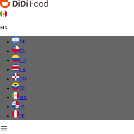
MX
AR
CL
CO
CR
DO
EC
MX
PA
PE