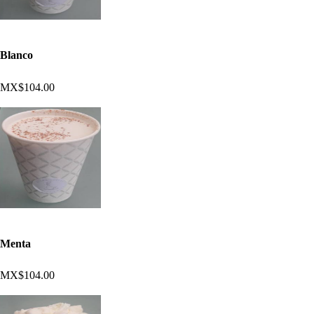
Blanco
MX$104.00
Menta
MX$104.00