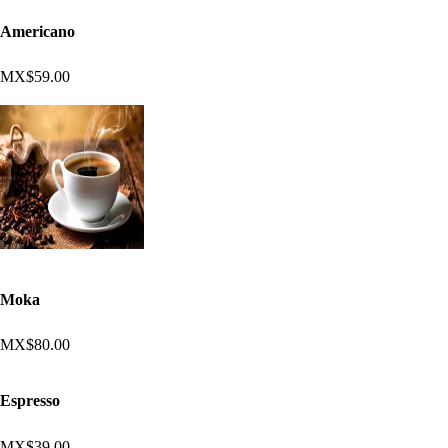
Americano
MX$59.00
Moka
MX$80.00
Espresso
MX$39.00