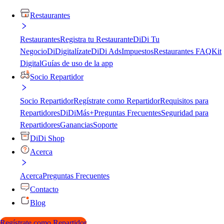
Restaurantes
Restaurantes
Registra tu Restaurante
DiDi Tu
Negocio
DiDigitalízate
DiDi Ads
Impuestos
Restaurantes FAQ
Kit
Digital
Guías de uso de la app
Socio Repartidor
Socio Repartidor
Regístrate como Repartidor
Requisitos para
Repartidores
DiDiMás+
Preguntas Frecuentes
Seguridad para
Repartidores
Ganancias
Soporte
DiDi Shop
Acerca
Acerca
Preguntas Frecuentes
Contacto
Blog
Regístrate como Repartidor