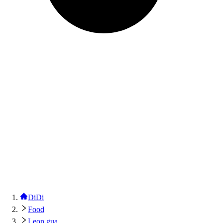
DiDi
Food
Leon gua