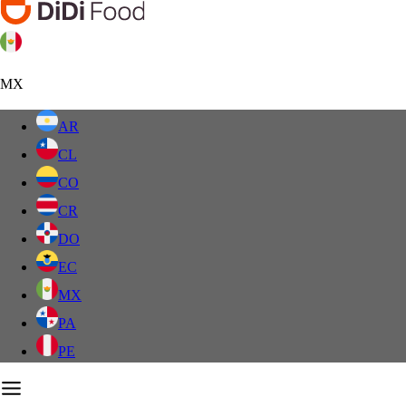
MX
AR
CL
CO
CR
DO
EC
MX
PA
PE