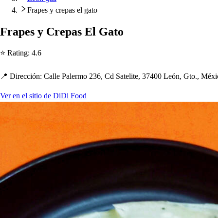
Frapes y crepas el gato
Fra
p
e
s
y Cre
p
a
s
El Ga
t
o
⭐ Ra
t
ing
:
4.6
📍 Dirección
:
Calle Palermo 236, Cd Sa
t
eli
t
e, 37400 León, G
t
o., Méxi
Ver en el sitio de DiDi Food