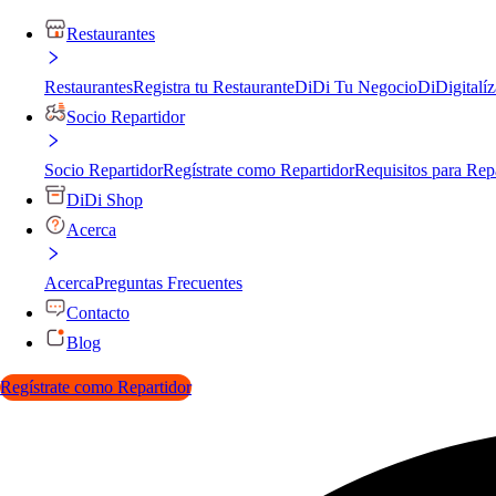
Restaurantes
Restaurantes
Registra tu Restaurante
DiDi Tu Negocio
DiDigitalíz
Socio Repartidor
Socio Repartidor
Regístrate como Repartidor
Requisitos para Rep
DiDi Shop
Acerca
Acerca
Preguntas Frecuentes
Contacto
Blog
Regístrate como Repartidor