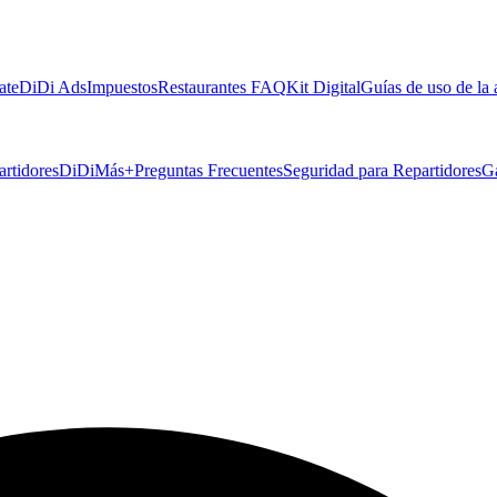
ate
DiDi Ads
Impuestos
Restaurantes FAQ
Kit Digital
Guías de uso de la
artidores
DiDiMás+
Preguntas Frecuentes
Seguridad para Repartidores
G