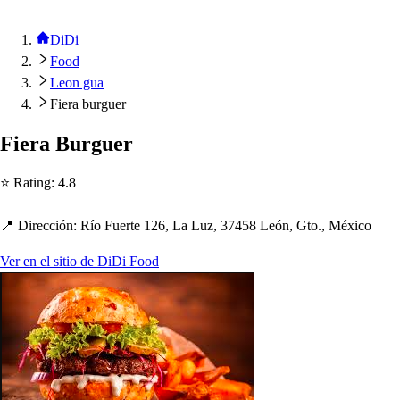
DiDi
Food
Leon gua
Fiera burguer
Fiera Burguer
⭐ Ra
t
ing
:
4.8
📍 Dirección
:
Río Fuer
t
e 126, La Luz, 37458 León, G
t
o., México
Ver en el sitio de DiDi Food