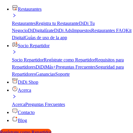
Restaurantes
Restaurantes
Registra tu Restaurante
DiDi Tu
Negocio
DiDigitalízate
DiDi Ads
Impuestos
Restaurantes FAQ
Kit
Digital
Guías de uso de la app
Socio Repartidor
Socio Repartidor
Regístrate como Repartidor
Requisitos para
Repartidores
DiDiMás+
Preguntas Frecuentes
Seguridad para
Repartidores
Ganancias
Soporte
DiDi Shop
Acerca
Acerca
Preguntas Frecuentes
Contacto
Blog
Regístrate como Repartidor