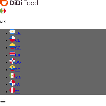
MX
AR
CL
CO
CR
DO
EC
MX
PA
PE