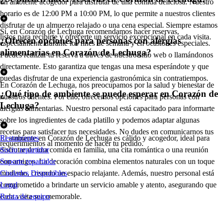
un ambiente acogedor para disfrutar de una comida deliciosa. Nuestro
horario es de 12:00 PM a 10:00 PM, lo que permite a nuestros clientes
disfrutar de un almuerzo relajado o una cena especial. Siempre estamos
Sí, en Corazón de Lechuga recomendamos hacer reservas,
listos para recibirte y ofrecerte un servicio excepcional en cada visita.
¿Ofrecen opciones para personas con alergias
especialmente durante los fines de semana y en ocasiones especiales.
alimentarias en Corazón de Lechuga?
Puedes realizar tu reserva a través de nuestro sitio web o llamándonos
directamente. Esto garantiza que tengas una mesa esperándote y que
puedas disfrutar de una experiencia gastronómica sin contratiempos.
En Corazón de Lechuga, nos preocupamos por la salud y bienestar de
¿Qué tipo de ambiente se puede esperar en Corazón de
nuestros clientes. Por ello, ofrecemos opciones para personas con
Lechuga?
alergias alimentarias. Nuestro personal está capacitado para informarte
sobre los ingredientes de cada platillo y podemos adaptar algunas
recetas para satisfacer tus necesidades. No dudes en comunicarnos tus
El ambiente en Corazón de Lechuga es cálido y acogedor, ideal para
Restaurantes
requerimientos al momento de hacer tu pedido.
disfrutar de una comida en familia, una cita romántica o una reunión
Socio repartidor
con amigos. La decoración combina elementos naturales con un toque
Soporte repartidor
moderno, creando un espacio relajante. Además, nuestro personal está
Ciudades Disponibles
comprometido a brindarte un servicio amable y atento, asegurando que
Legal
cada visita sea memorable.
Renta de equipo