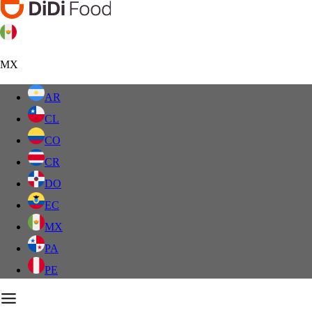
MX
AR
CL
CO
CR
DO
EC
MX
PA
PE