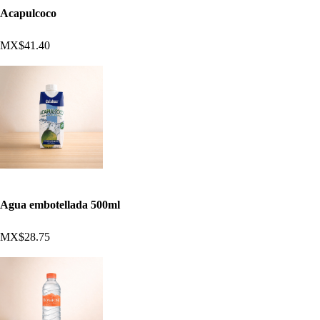
Acapulcoco
MX$41.40
Agua embotellada 500ml
MX$28.75