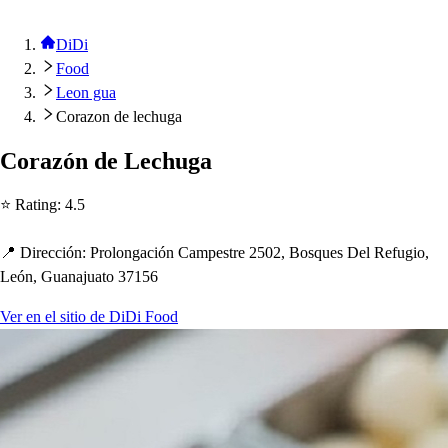
DiDi
Food
Leon gua
Corazon de lechuga
Corazón de Lec
h
uga
⭐ Ra
t
ing
:
4.5
📍 Dirección
:
Prolongación Cam
p
e
s
t
re 2502, Bo
s
que
s
Del Refugio,
León, Guanajua
t
o 37156
Ver en el sitio de DiDi Food