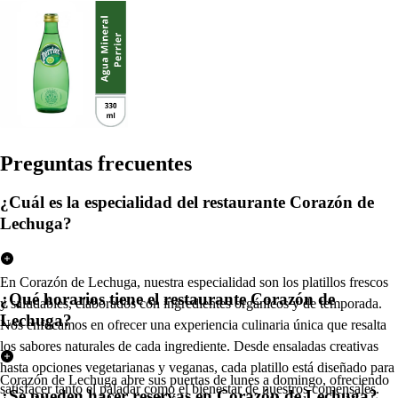
Pregun
t
a
s
frecuen
t
e
s
¿Cuál es la especialidad del restaurante Corazón de
Lechuga?
En Corazón de Lechuga, nuestra especialidad son los platillos frescos
¿Qué horarios tiene el restaurante Corazón de
y saludables, elaborados con ingredientes orgánicos y de temporada.
Lechuga?
Nos enfocamos en ofrecer una experiencia culinaria única que resalta
los sabores naturales de cada ingrediente. Desde ensaladas creativas
hasta opciones vegetarianas y veganas, cada platillo está diseñado para
Corazón de Lechuga abre sus puertas de lunes a domingo, ofreciendo
satisfacer tanto el paladar como el bienestar de nuestros comensales.
¿Se pueden hacer reservas en Corazón de Lechuga?