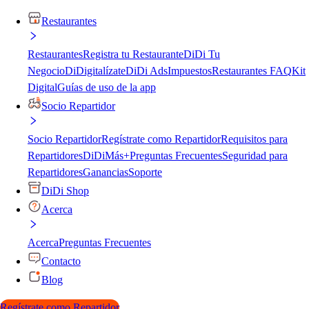
Restaurantes
Restaurantes
Registra tu Restaurante
DiDi Tu
Negocio
DiDigitalízate
DiDi Ads
Impuestos
Restaurantes FAQ
Kit
Digital
Guías de uso de la app
Socio Repartidor
Socio Repartidor
Regístrate como Repartidor
Requisitos para
Repartidores
DiDiMás+
Preguntas Frecuentes
Seguridad para
Repartidores
Ganancias
Soporte
DiDi Shop
Acerca
Acerca
Preguntas Frecuentes
Contacto
Blog
Regístrate como Repartidor