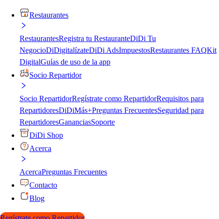
Restaurantes
Restaurantes
Registra tu Restaurante
DiDi Tu
Negocio
DiDigitalízate
DiDi Ads
Impuestos
Restaurantes FAQ
Kit
Digital
Guías de uso de la app
Socio Repartidor
Socio Repartidor
Regístrate como Repartidor
Requisitos para
Repartidores
DiDiMás+
Preguntas Frecuentes
Seguridad para
Repartidores
Ganancias
Soporte
DiDi Shop
Acerca
Acerca
Preguntas Frecuentes
Contacto
Blog
Regístrate como Repartidor