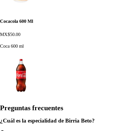
Cocacola 600 Ml
MX$50.00
Coca 600 ml
Pregun
t
a
s
frecuen
t
e
s
¿Cuál es la especialidad de Birria Beto?