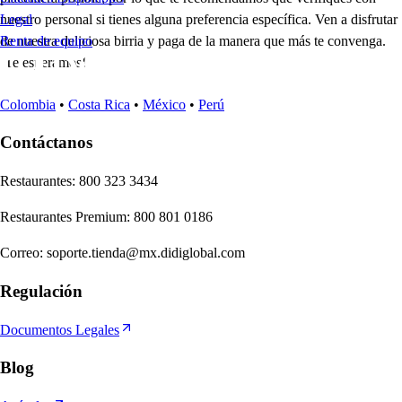
nuestro personal si tienes alguna preferencia específica. Ven a disfrutar
Legal
de nuestra deliciosa birria y paga de la manera que más te convenga.
Renta de equipo
¡Te esperamos!
Colombia
•
Costa Rica
•
México
•
Perú
Contáctanos
Re
s
t
auran
t
e
s
:
800 323 3434
Re
s
t
auran
t
e
s
Premium
:
800 801 0186
Correo
:
soporte.tienda@mx.didiglobal.com
Regulación
Documentos Legales
Blog