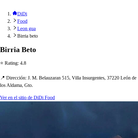
DiDi
Food
Leon gua
Birria beto
Birria Be
t
o
⭐ Ra
t
ing
:
4.8
📍 Dirección
:
J. M. Belauzaran 515, Villa In
s
urgen
t
e
s
, 37220 León de
lo
s
Aldama, G
t
o.
Ver en el sitio de DiDi Food