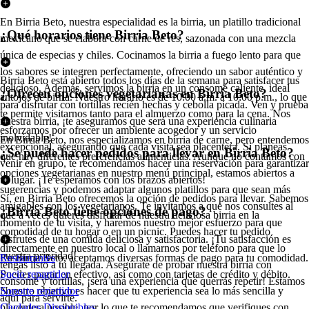
En Birria Beto, nuestra especialidad es la birria, un platillo tradicional
¿Qué horarios tiene Birria Beto?
mexicano que se elabora con carne de res, sazonada con una mezcla
única de especias y chiles. Cocinamos la birria a fuego lento para que
los sabores se integren perfectamente, ofreciendo un sabor auténtico y
Birria Beto está abierto todos los días de la semana para satisfacer tus
delicioso. Además, servimos la birria en un consomé caliente, ideal
¿Ofrecen opciones vegetarianas en Birria Beto?
antojos de birria. Nuestro horario es de 10:00 a.m. a 10:00 p.m., lo que
para disfrutar con tortillas recién hechas y cebolla picada. Ven y prueba
te permite visitarnos tanto para el almuerzo como para la cena. Nos
nuestra birria, ¡te aseguramos que será una experiencia culinaria
esforzamos por ofrecer un ambiente acogedor y un servicio
inolvidable!
En Birria Beto, nos especializamos en birria de carne, pero entendemos
excepcional, asegurando que cada visita sea placentera. Si planeas
¿Se puede hacer pedidos para llevar en Birria Beto?
que hay diferentes preferencias alimenticias. Aunque no contamos con
venir en grupo, te recomendamos hacer una reservación para garantizar
opciones vegetarianas en nuestro menú principal, estamos abiertos a
tu lugar. ¡Te esperamos con los brazos abiertos!
sugerencias y podemos adaptar algunos platillos para que sean más
Sí, en Birria Beto ofrecemos la opción de pedidos para llevar. Sabemos
amigables con los vegetarianos. Te invitamos a que nos consultes al
¿Birria Beto tiene opciones de pago?
que a veces quieres disfrutar de nuestra deliciosa birria en la
momento de tu visita, y haremos nuestro mejor esfuerzo para que
comodidad de tu hogar o en un picnic. Puedes hacer tu pedido
disfrutes de una comida deliciosa y satisfactoria. ¡Tu satisfacción es
directamente en nuestro local o llamarnos por teléfono para que lo
nuestra prioridad!
En Birria Beto, aceptamos diversas formas de pago para tu comodidad.
Restaurantes
tengas listo a tu llegada. Asegúrate de probar nuestra birria con
Puedes pagar en efectivo, así como con tarjetas de crédito y débito.
Socio repartidor
consomé y tortillas, ¡será una experiencia que querrás repetir! Estamos
Nuestro objetivo es hacer que tu experiencia sea lo más sencilla y
Soporte repartidor
aquí para servirte.
placentera posible, por lo que te recomendamos que verifiques con
Ciudades Disponibles