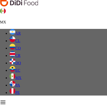
MX
AR
CL
CO
CR
DO
EC
MX
PA
PE