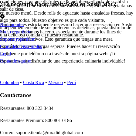
condiciones, para que disfrutes de la mejor experiencia de sushi sin
¿Es necesario hacer reservación en Sushi Mar?
clientes, por lo que ofrecemos una variedad de opciones vegetarianas
salir de casa.
en nuestro menú. Desde rolls de aguacate hasta ensaladas frescas, hay
algo para todos. Nuestro objetivo es que cada visitante,
Aunque no es estrictamente necesario hacer una reservación en Sushi
Restaurantes
independientemente de sus preferencias dietéticas, pueda disfrutar de
Mar, recomendamos hacerlo, especialmente durante los fines de
Socio repartidor
una deliciosa comida en nuestro restaurante.
semana y días festivos. Esto garantiza que tengas una mesa
Soporte repartidor
esperándote y evita largas esperas. Puedes hacer tu reservación
Ciudades Disponibles
fácilmente por teléfono o a través de nuestra página web. ¡Te
Legal
esperamos para disfrutar de una experiencia culinaria inolvidable!
Renta de equipo
Colombia
•
Costa Rica
•
México
•
Perú
Contáctanos
Re
s
t
auran
t
e
s
:
800 323 3434
Re
s
t
auran
t
e
s
Premium
:
800 801 0186
Correo
:
soporte.tienda@mx.didiglobal.com