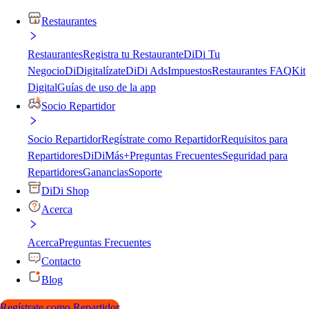
Restaurantes
Restaurantes
Registra tu Restaurante
DiDi Tu
Negocio
DiDigitalízate
DiDi Ads
Impuestos
Restaurantes FAQ
Kit
Digital
Guías de uso de la app
Socio Repartidor
Socio Repartidor
Regístrate como Repartidor
Requisitos para
Repartidores
DiDiMás+
Preguntas Frecuentes
Seguridad para
Repartidores
Ganancias
Soporte
DiDi Shop
Acerca
Acerca
Preguntas Frecuentes
Contacto
Blog
Regístrate como Repartidor