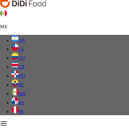
MX
AR
CL
CO
CR
DO
EC
MX
PA
PE