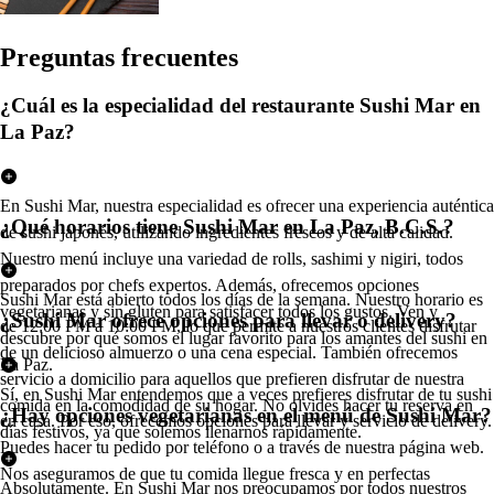
Pregun
t
a
s
frecuen
t
e
s
¿Cuál es la especialidad del restaurante Sushi Mar en
La Paz?
En Sushi Mar, nuestra especialidad es ofrecer una experiencia auténtica
¿Qué horarios tiene Sushi Mar en La Paz, B.C.S.?
de sushi japonés, utilizando ingredientes frescos y de alta calidad.
Nuestro menú incluye una variedad de rolls, sashimi y nigiri, todos
preparados por chefs expertos. Además, ofrecemos opciones
Sushi Mar está abierto todos los días de la semana. Nuestro horario es
vegetarianas y sin gluten para satisfacer todos los gustos. Ven y
¿Sushi Mar ofrece opciones para llevar o delivery?
de 12:00 PM a 10:00 PM, lo que permite a nuestros clientes disfrutar
descubre por qué somos el lugar favorito para los amantes del sushi en
de un delicioso almuerzo o una cena especial. También ofrecemos
La Paz.
servicio a domicilio para aquellos que prefieren disfrutar de nuestra
Sí, en Sushi Mar entendemos que a veces prefieres disfrutar de tu sushi
comida en la comodidad de su hogar. No olvides hacer tu reserva en
¿Hay opciones vegetarianas en el menú de Sushi Mar?
en casa. Por eso, ofrecemos opciones para llevar y servicio de delivery.
días festivos, ya que solemos llenarnos rápidamente.
Puedes hacer tu pedido por teléfono o a través de nuestra página web.
Nos aseguramos de que tu comida llegue fresca y en perfectas
Absolutamente. En Sushi Mar nos preocupamos por todos nuestros