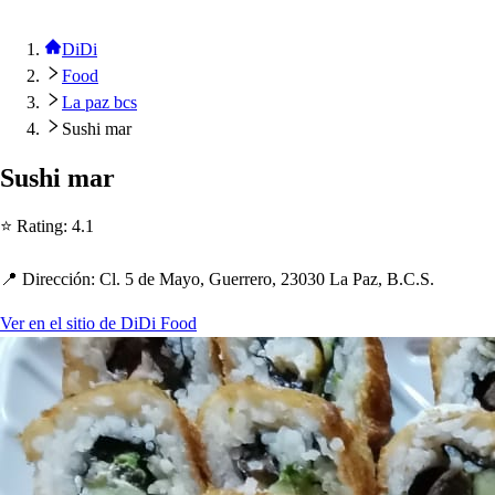
DiDi
Food
La paz bcs
Sushi mar
Su
s
h
i mar
⭐ Ra
t
ing
:
4.1
📍 Dirección
:
Cl. 5 de Mayo, Guerrero, 23030 La Paz, B.C.S.
Ver en el sitio de DiDi Food