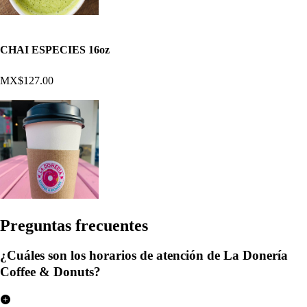
CHAI ESPECIES 16oz
MX$127.00
Pregun
t
a
s
frecuen
t
e
s
¿Cuáles son los horarios de atención de La Donería
Coffee & Donuts?