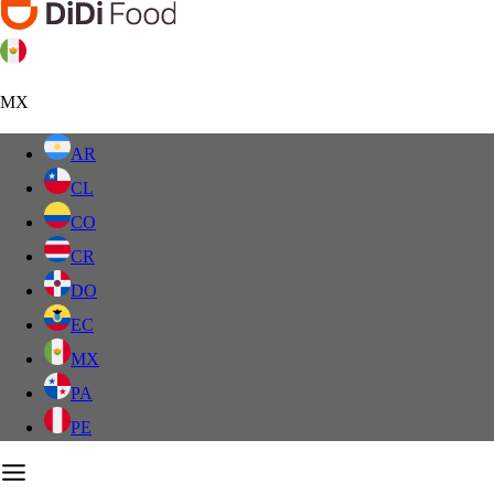
MX
AR
CL
CO
CR
DO
EC
MX
PA
PE