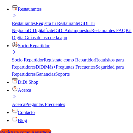
Restaurantes
Restaurantes
Registra tu Restaurante
DiDi Tu
Negocio
DiDigitalízate
DiDi Ads
Impuestos
Restaurantes FAQ
Kit
Digital
Guías de uso de la app
Socio Repartidor
Socio Repartidor
Regístrate como Repartidor
Requisitos para
Repartidores
DiDiMás+
Preguntas Frecuentes
Seguridad para
Repartidores
Ganancias
Soporte
DiDi Shop
Acerca
Acerca
Preguntas Frecuentes
Contacto
Blog
Regístrate como Repartidor