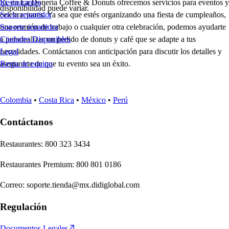
Sí, en La Donería Coffee & Donuts ofrecemos servicios para eventos y
Restaurantes
disponibilidad puede variar.
celebraciones. Ya sea que estés organizando una fiesta de cumpleaños,
Socio repartidor
una reunión de trabajo o cualquier otra celebración, podemos ayudarte
Soporte repartidor
a personalizar un pedido de donuts y café que se adapte a tus
Ciudades Disponibles
necesidades. Contáctanos con anticipación para discutir los detalles y
Legal
asegurarte de que tu evento sea un éxito.
Renta de equipo
Colombia
•
Costa Rica
•
México
•
Perú
Contáctanos
Re
s
t
auran
t
e
s
:
800 323 3434
Re
s
t
auran
t
e
s
Premium
:
800 801 0186
Correo
:
soporte.tienda@mx.didiglobal.com
Regulación
Documentos Legales