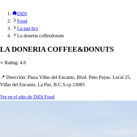
DiDi
Food
La paz bcs
La doneria coffeedonuts
LA DONERIA COFFEE&DONUTS
⭐ Ra
t
ing
:
4.6
📍 Dirección
:
Plaza Villa
s
del Encan
t
o, Blvd. Pino Paya
s
. Local 25,
Villa
s
del Encan
t
o, La Paz, B.C.S.c
p
23085
Ver en el sitio de DiDi Food