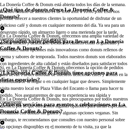
La Donería Coffee & Donuts está abierta todos los días de la semana.
¿Qué tipo de donuts ofrece La Donería Coffee &
Nuestro horario de atención es de 8:00 a.m. a 10:00 p.m. Esto nos
Donuts?
permite ofrecer a nuestros clientes la oportunidad de disfrutar de un
delicioso café y donuts en cualquier momento del día. Ya sea para un
desayuno rápido, un almuerzo ligero o una merienda por la tarde,
En La Donería Coffee & Donuts, ofrecemos una amplia variedad de
siempre estamos listos para atenderte.
¿Se pueden hacer pedidos para llevar en La Donería
donuts frescos y deliciosos. Desde los clásicos como el glaseado y
Coffee & Donuts?
chocolate, hasta opciones más innovadoras como donuts rellenos de
crema y sabores de temporada. Todos nuestros donuts son elaborados
con ingredientes de alta calidad y están diseñados para satisfacer todos
Sí, en La Donería Coffee & Donuts ofrecemos la opción de pedidos
los gustos. Ven y descubre tu favorito.
¿La Donería Coffee & Donuts tiene opciones para
para llevar. Puedes disfrutar de nuestros deliciosos cafés y donuts en la
dietas especiales?
comodidad de tu hogar o en cualquier lugar que desees. Simplemente
visita nuestro local en Plaza Villas del Encanto o llama para hacer tu
pedido. Nos aseguraremos de que tu experiencia sea rápida y
En La Donería Coffee & Donuts, nos preocupamos por todos nuestros
conveniente.
¿Ofrecen servicios para eventos y celebraciones en La
clientes, por lo que ofrecemos algunas opciones para dietas especiales.
Donería Coffee & Donuts?
Contamos con donuts sin gluten y algunas opciones veganas. Sin
embargo, te recomendamos que consultes con nuestro personal sobre
las opciones disponibles en el momento de tu visita, ya que la