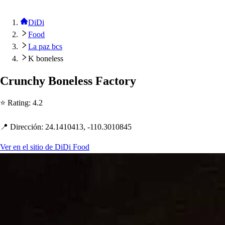
DiDi
Food
La paz bcs
K boneless
Crunc
h
y Bonele
s
s
Fac
t
ory
⭐ Ra
t
ing
:
4.2
📍 Dirección
:
24.1410413, -110.3010845
Ver en el sitio de DiDi Food