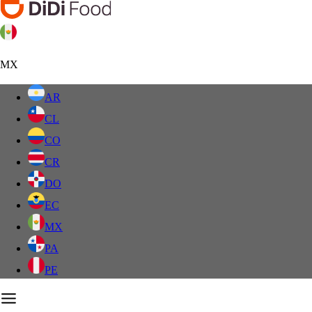
MX
AR
CL
CO
CR
DO
EC
MX
PA
PE