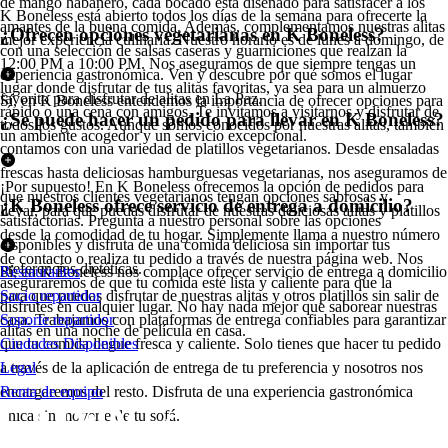
de mango habanero, cada bocado está diseñado para satisfacer a los
K Boneless está abierto todos los días de la semana para ofrecerte la
amantes de la buena comida. Además, complementamos nuestras alitas
¿Ofrecen opciones vegetarianas en K Boneless?
mejor experiencia culinaria. Nuestro horario es de lunes a domingo, de
con una selección de salsas caseras y guarniciones que realzan la
12:00 PM a 10:00 PM. Nos aseguramos de que siempre tengas un
experiencia gastronómica. Ven y descubre por qué somos el lugar
lugar donde disfrutar de tus alitas favoritas, ya sea para un almuerzo
favorito para disfrutar de alitas en La Paz.
Sí, en K Boneless entendemos la importancia de ofrecer opciones para
rápido o una cena con amigos. Te invitamos a visitarnos y disfrutar de
¿Se puede hacer un pedido para llevar en K Boneless?
todos los gustos. Aunque somos conocidos por nuestras alitas, también
un ambiente acogedor y un servicio excepcional.
contamos con una variedad de platillos vegetarianos. Desde ensaladas
frescas hasta deliciosas hamburguesas vegetarianas, nos aseguramos de
¡Por supuesto! En K Boneless ofrecemos la opción de pedidos para
que nuestros clientes vegetarianos tengan opciones sabrosas y
¿K Boneless ofrece servicio de entrega a domicilio?
llevar, para que puedas disfrutar de nuestras deliciosas alitas y platillos
satisfactorias. Pregunta a nuestro personal sobre las opciones
desde la comodidad de tu hogar. Simplemente llama a nuestro número
disponibles y disfruta de una comida deliciosa sin importar tus
de contacto o realiza tu pedido a través de nuestra página web. Nos
preferencias dietéticas.
Sí, en K Boneless nos complace ofrecer servicio de entrega a domicilio
Restaurantes
aseguraremos de que tu comida esté lista y caliente para que la
para que puedas disfrutar de nuestras alitas y otros platillos sin salir de
Socio repartidor
disfrutes en cualquier lugar. No hay nada mejor que saborear nuestras
casa. Trabajamos con plataformas de entrega confiables para garantizar
Soporte repartidor
alitas en una noche de película en casa.
que tu comida llegue fresca y caliente. Solo tienes que hacer tu pedido
Ciudades Disponibles
a través de la aplicación de entrega de tu preferencia y nosotros nos
Legal
encargaremos del resto. Disfruta de una experiencia gastronómica
Renta de equipo
única sin moverte de tu sofá.