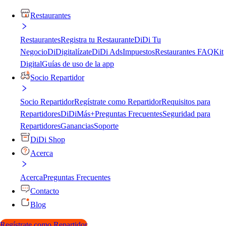
Restaurantes
Restaurantes
Registra tu Restaurante
DiDi Tu
Negocio
DiDigitalízate
DiDi Ads
Impuestos
Restaurantes FAQ
Kit
Digital
Guías de uso de la app
Socio Repartidor
Socio Repartidor
Regístrate como Repartidor
Requisitos para
Repartidores
DiDiMás+
Preguntas Frecuentes
Seguridad para
Repartidores
Ganancias
Soporte
DiDi Shop
Acerca
Acerca
Preguntas Frecuentes
Contacto
Blog
Regístrate como Repartidor