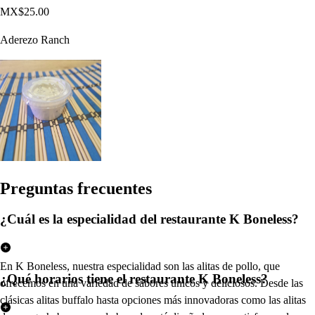
MX$25.00
Aderezo Ranch
Pregun
t
a
s
frecuen
t
e
s
¿Cuál es la especialidad del restaurante K Boneless?
En K Boneless, nuestra especialidad son las alitas de pollo, que
¿Qué horarios tiene el restaurante K Boneless?
ofrecemos en una variedad de sabores únicos y deliciosos. Desde las
clásicas alitas buffalo hasta opciones más innovadoras como las alitas