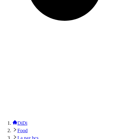
DiDi
Food
La paz bcs