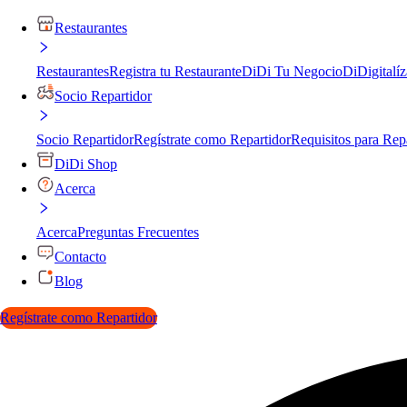
Restaurantes
Restaurantes
Registra tu Restaurante
DiDi Tu Negocio
DiDigitalíz
Socio Repartidor
Socio Repartidor
Regístrate como Repartidor
Requisitos para Rep
DiDi Shop
Acerca
Acerca
Preguntas Frecuentes
Contacto
Blog
Regístrate como Repartidor