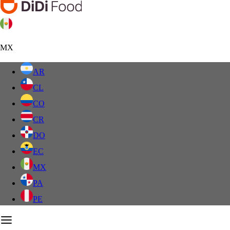
MX
AR
CL
CO
CR
DO
EC
MX
PA
PE