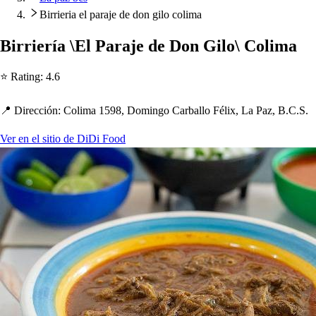
Birrieria el paraje de don gilo colima
Birriería \El Paraje de Don Gilo\ Colima
⭐ Ra
t
ing
:
4.6
📍 Dirección
:
Colima 1598, Domingo Carballo Félix, La Paz, B.C.S.
Ver en el sitio de DiDi Food