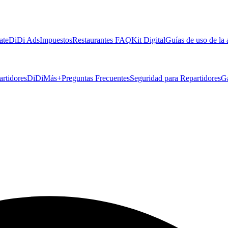
ate
DiDi Ads
Impuestos
Restaurantes FAQ
Kit Digital
Guías de uso de la
artidores
DiDiMás+
Preguntas Frecuentes
Seguridad para Repartidores
G