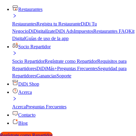
Restaurantes
Restaurantes
Registra tu Restaurante
DiDi Tu
Negocio
DiDigitalízate
DiDi Ads
Impuestos
Restaurantes FAQ
Kit
Digital
Guías de uso de la app
Socio Repartidor
Socio Repartidor
Regístrate como Repartidor
Requisitos para
Repartidores
DiDiMás+
Preguntas Frecuentes
Seguridad para
Repartidores
Ganancias
Soporte
DiDi Shop
Acerca
Acerca
Preguntas Frecuentes
Contacto
Blog
Regístrate como Repartidor