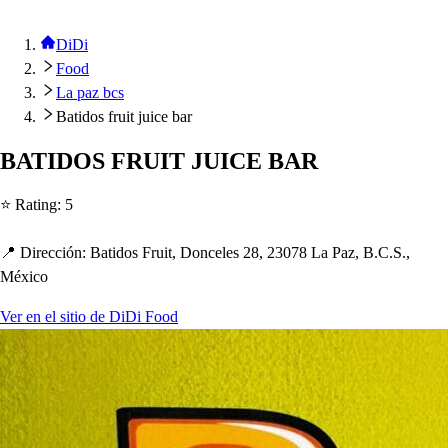
DiDi
Food
La paz bcs
Batidos fruit juice bar
BATIDOS FRUIT JUICE BAR
⭐ Ra
t
ing
:
5
📍 Dirección
:
Ba
t
ido
s
Frui
t
, Doncele
s
28, 23078 La Paz, B.C.S.,
México
Ver en el sitio de DiDi Food