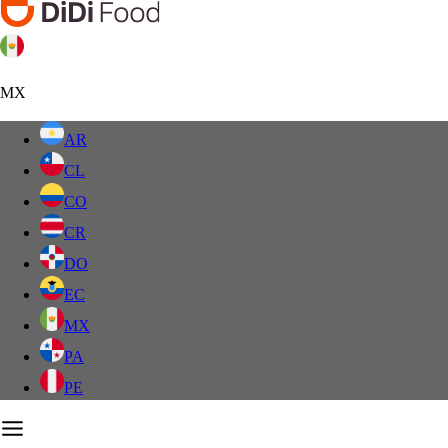
MX
AR
CL
CO
CR
DO
EC
MX
PA
PE