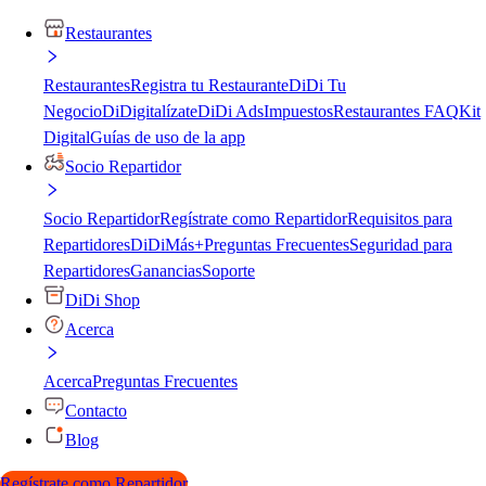
Restaurantes
Restaurantes
Registra tu Restaurante
DiDi Tu
Negocio
DiDigitalízate
DiDi Ads
Impuestos
Restaurantes FAQ
Kit
Digital
Guías de uso de la app
Socio Repartidor
Socio Repartidor
Regístrate como Repartidor
Requisitos para
Repartidores
DiDiMás+
Preguntas Frecuentes
Seguridad para
Repartidores
Ganancias
Soporte
DiDi Shop
Acerca
Acerca
Preguntas Frecuentes
Contacto
Blog
Regístrate como Repartidor