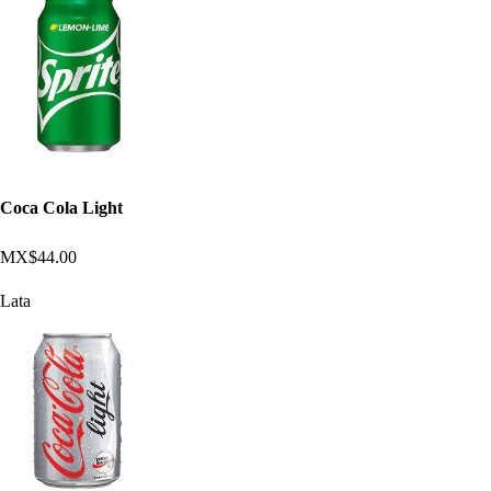
Coca Cola Light
MX$44.00
Lata