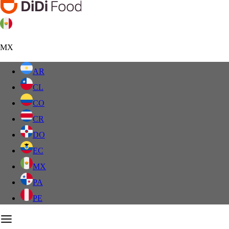
MX
AR
CL
CO
CR
DO
EC
MX
PA
PE