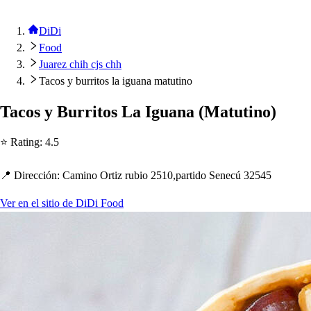
DiDi
Food
Juarez chih cjs chh
Tacos y burritos la iguana matutino
Taco
s
y Burri
t
o
s
La Iguana
(
Ma
t
u
t
ino
)
⭐ Ra
t
ing
:
4.5
📍 Dirección
:
Camino Or
t
iz rubio 2510,
p
ar
t
ido Senecú 32545
Ver en el sitio de DiDi Food