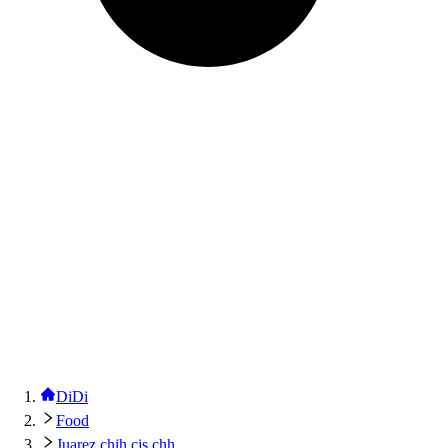
DiDi
Food
Juarez chih cjs chh