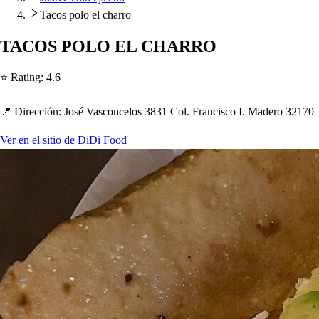
Tacos polo el charro
TACOS POLO EL CHARRO
⭐ Ra
t
ing
:
4.6
📍 Dirección
:
Jo
s
é Va
s
concelo
s
3831 Col. Franci
s
co I. Madero 32170
Ver en el sitio de DiDi Food