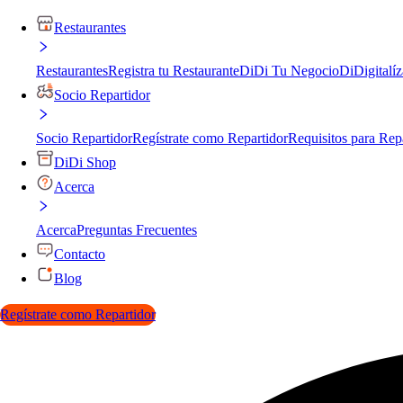
Restaurantes
Restaurantes
Registra tu Restaurante
DiDi Tu Negocio
DiDigitalíz
Socio Repartidor
Socio Repartidor
Regístrate como Repartidor
Requisitos para Rep
DiDi Shop
Acerca
Acerca
Preguntas Frecuentes
Contacto
Blog
Regístrate como Repartidor