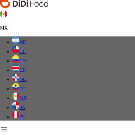
MX
AR
CL
CO
CR
DO
EC
MX
PA
PE