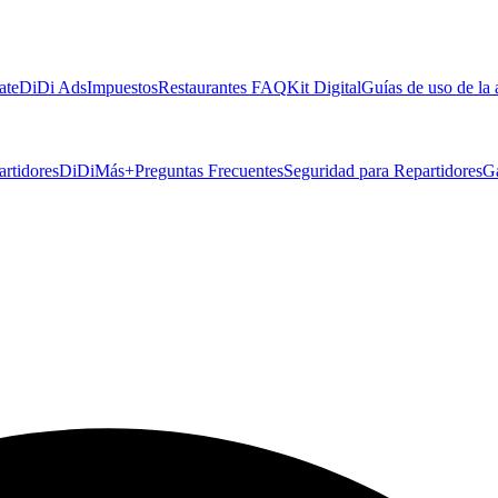
ate
DiDi Ads
Impuestos
Restaurantes FAQ
Kit Digital
Guías de uso de la
artidores
DiDiMás+
Preguntas Frecuentes
Seguridad para Repartidores
G