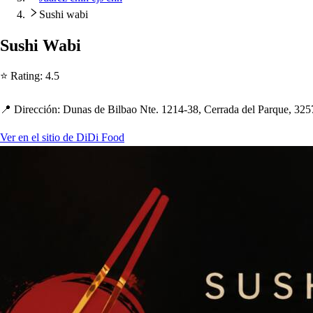
Sushi wabi
Su
s
h
i Wabi
⭐ Ra
t
ing
:
4.5
📍 Dirección
:
Duna
s
de Bilbao N
t
e. 1214-38, Cerrada del Parque, 325
Ver en el sitio de DiDi Food