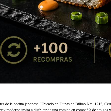
tes de la cocina japonesa. Ubicado en Dunas de Bilbao Nte. 1215, Cerra
dor y moderno invita a disfrutar de una comida en compañía de amigos y 