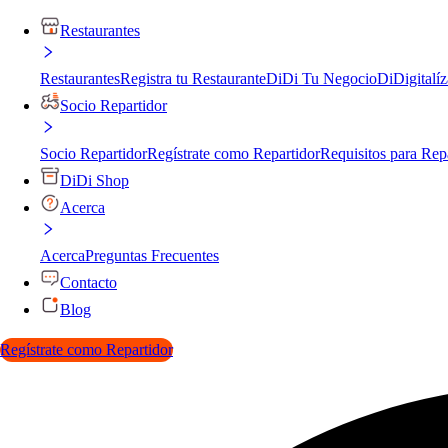
Restaurantes
Restaurantes
Registra tu Restaurante
DiDi Tu Negocio
DiDigitalíz
Socio Repartidor
Socio Repartidor
Regístrate como Repartidor
Requisitos para Rep
DiDi Shop
Acerca
Acerca
Preguntas Frecuentes
Contacto
Blog
Regístrate como Repartidor