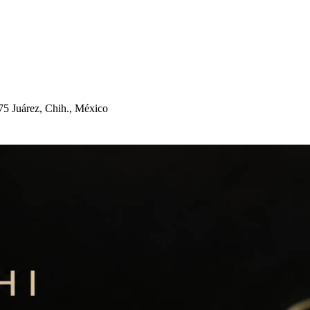
75 Juárez, C
h
i
h
., México