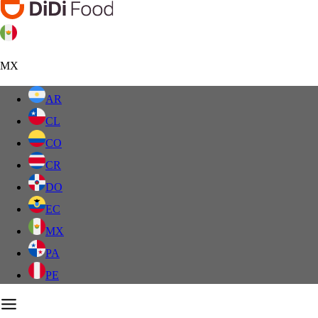
MX
AR
CL
CO
CR
DO
EC
MX
PA
PE