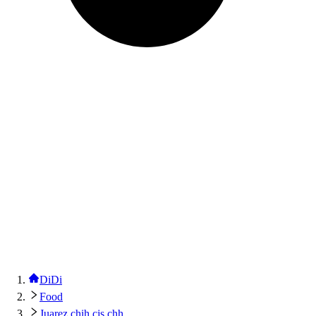
DiDi
Food
Juarez chih cjs chh