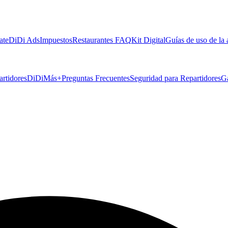
ate
DiDi Ads
Impuestos
Restaurantes FAQ
Kit Digital
Guías de uso de la
artidores
DiDiMás+
Preguntas Frecuentes
Seguridad para Repartidores
G