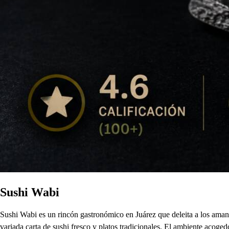
Sushi Wabi
Sushi Wabi es un rincón gastronómico en Juárez que deleita a los aman
variada carta de sushi fresco y platos tradicionales. El ambiente acoge