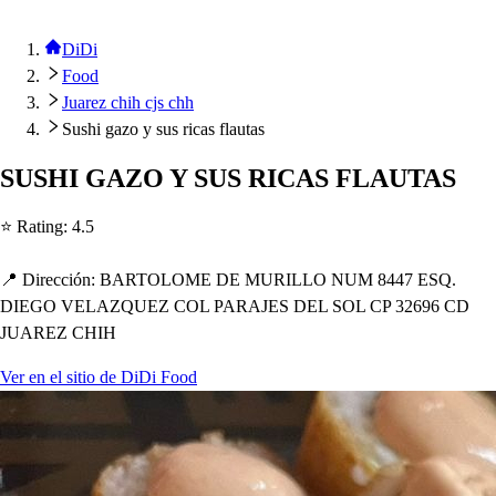
DiDi
Food
Juarez chih cjs chh
Sushi gazo y sus ricas flautas
SUSHI GAZO Y SUS RICAS FLAUTAS
⭐ Ra
t
ing
:
4.5
📍 Dirección
:
BARTOLOME DE MURILLO NUM 8447 ESQ.
DIEGO VELAZQUEZ COL PARAJES DEL SOL CP 32696 CD
JUAREZ CHIH
Ver en el sitio de DiDi Food