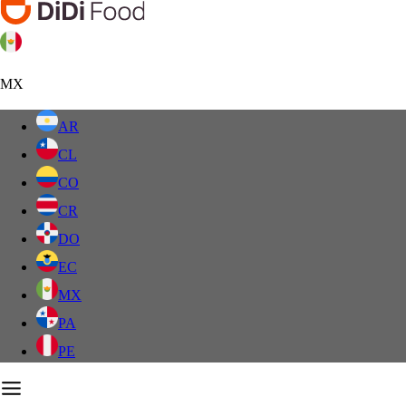
MX
AR
CL
CO
CR
DO
EC
MX
PA
PE