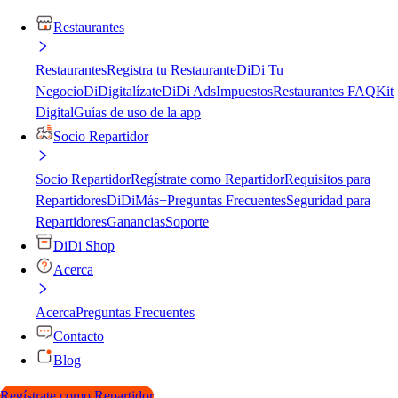
Restaurantes
Restaurantes
Registra tu Restaurante
DiDi Tu
Negocio
DiDigitalízate
DiDi Ads
Impuestos
Restaurantes FAQ
Kit
Digital
Guías de uso de la app
Socio Repartidor
Socio Repartidor
Regístrate como Repartidor
Requisitos para
Repartidores
DiDiMás+
Preguntas Frecuentes
Seguridad para
Repartidores
Ganancias
Soporte
DiDi Shop
Acerca
Acerca
Preguntas Frecuentes
Contacto
Blog
Regístrate como Repartidor