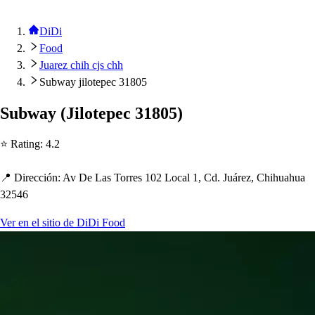
DiDi
Food
Juarez chih cjs chh
Subway jilotepec 31805
Subway
(
Jilo
t
e
p
ec 31805
)
⭐ Ra
t
ing
:
4.2
📍 Dirección
:
Av De La
s
Torre
s
102 Local 1, Cd. Juárez, C
h
i
h
ua
h
ua
32546
Ver en el sitio de DiDi Food