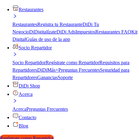
Restaurantes
Restaurantes
Registra tu Restaurante
DiDi Tu
Negocio
DiDigitalízate
DiDi Ads
Impuestos
Restaurantes FAQ
Kit
Digital
Guías de uso de la app
Socio Repartidor
Socio Repartidor
Regístrate como Repartidor
Requisitos para
Repartidores
DiDiMás+
Preguntas Frecuentes
Seguridad para
Repartidores
Ganancias
Soporte
DiDi Shop
Acerca
Acerca
Preguntas Frecuentes
Contacto
Blog
Regístrate como Repartidor