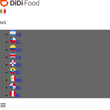
MX
AR
CL
CO
CR
DO
EC
MX
PA
PE