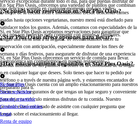
servicio excepcional durante todo el día, para que puedas disfrutar de
En Star Plus Oasis, ofrecemos una variedad de platillos que combinan
una deliciosa comida en cualquier momento que nos visites.
¿Se puede hacer reservación en Star Plus Oasis?
lo mejor de la cocina local e internacional. Desde deliciosas carnes
asadas hasta opciones vegetarianas, nuestro menú está diseñado para
satisfacer todos los gustos. Además, contamos con especialidades de la
Sí, en Star Plus Oasis aceptamos reservaciones para garantizar que
casa que son perfectas para compartir con amigos y familiares.
¿Star Plus Oasis ofrece opciones para llevar?
tengas una mesa lista a tu llegada. Te recomendamos hacer tu
reservación con anticipación, especialmente durante los fines de
semana y días festivos, para asegurarte de disfrutar de una experiencia
Sí, en Star Plus Oasis ofrecemos un servicio de comida para llevar.
gastronómica sin contratiempos en nuestro restaurante.
¿Hay estacionamiento disponible en Star Plus Oasis?
Puedes disfrutar de tus platillos favoritos en la comodidad de tu hogar
o en cualquier lugar que desees. Solo tienes que hacer tu pedido por
teléfono o a través de nuestra página web, y estaremos encantados de
Sí, Star Plus Oasis cuenta con un amplio estacionamiento para nuestros
Restaurantes
prepararlo para ti.
clientes. Nos aseguramos de que tengas un lugar seguro y conveniente
Socio repartidor
para dejar tu vehículo mientras disfrutas de tu comida. Nuestro
Soporte repartidor
personal estará encantado de asistirte con cualquier pregunta que
Ciudades Disponibles
tengas sobre el estacionamiento al llegar.
Legal
Renta de equipo