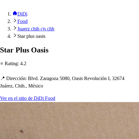
DiDi
Food
Juarez chih cjs chh
Star plus oasis
S
t
ar Plu
s
Oa
s
i
s
⭐ Ra
t
ing
:
4.2
📍 Dirección
:
Blvd. Zaragoza 5080, Oa
s
i
s
Revolución I, 32674
Juárez, C
h
i
h
., México
Ver en el sitio de DiDi Food