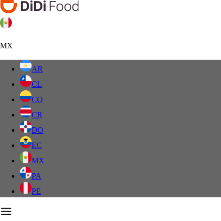
MX
AR
CL
CO
CR
DO
EC
MX
PA
PE