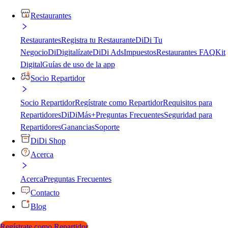
Restaurantes
Restaurantes
Registra tu Restaurante
DiDi Tu
Negocio
DiDigitalízate
DiDi Ads
Impuestos
Restaurantes FAQ
Kit
Digital
Guías de uso de la app
Socio Repartidor
Socio Repartidor
Regístrate como Repartidor
Requisitos para
Repartidores
DiDiMás+
Preguntas Frecuentes
Seguridad para
Repartidores
Ganancias
Soporte
DiDi Shop
Acerca
Acerca
Preguntas Frecuentes
Contacto
Blog
Regístrate como Repartidor