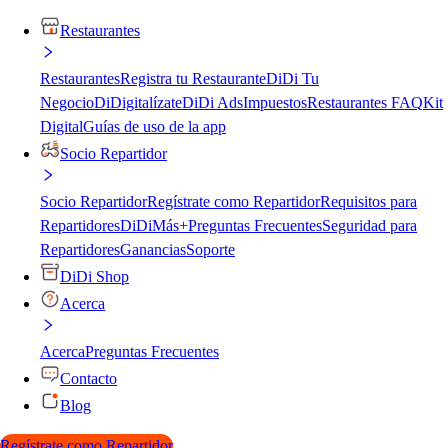
Restaurantes
Restaurantes
Registra tu Restaurante
DiDi Tu
Negocio
DiDigitalízate
DiDi Ads
Impuestos
Restaurantes FAQ
Kit
Digital
Guías de uso de la app
Socio Repartidor
Socio Repartidor
Regístrate como Repartidor
Requisitos para
Repartidores
DiDiMás+
Preguntas Frecuentes
Seguridad para
Repartidores
Ganancias
Soporte
DiDi Shop
Acerca
Acerca
Preguntas Frecuentes
Contacto
Blog
Regístrate como Repartidor