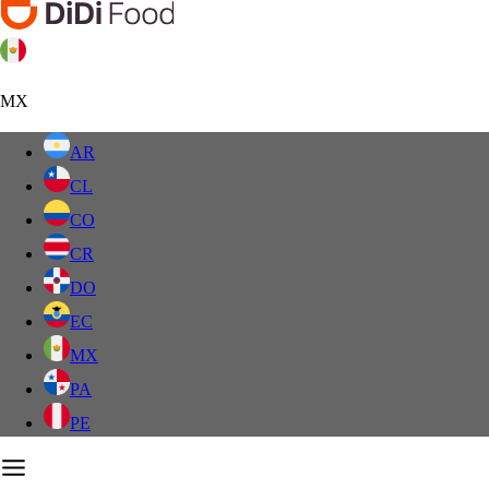
MX
AR
CL
CO
CR
DO
EC
MX
PA
PE