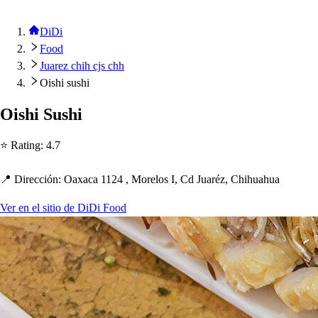
DiDi
Food
Juarez chih cjs chh
Oishi sushi
Oi
s
h
i Su
s
h
i
⭐ Ra
t
ing
:
4.7
📍 Dirección
:
Oaxaca 1124 , Morelo
s
I, Cd Juaréz, C
h
i
h
ua
h
ua
Ver en el sitio de DiDi Food