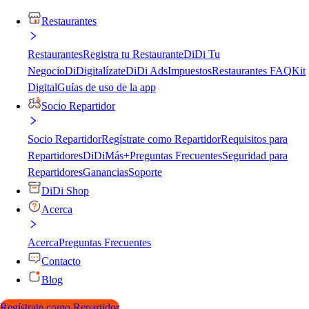
Restaurantes
Restaurantes
Registra tu Restaurante
DiDi Tu
Negocio
DiDigitalízate
DiDi Ads
Impuestos
Restaurantes FAQ
Kit
Digital
Guías de uso de la app
Socio Repartidor
Socio Repartidor
Regístrate como Repartidor
Requisitos para
Repartidores
DiDiMás+
Preguntas Frecuentes
Seguridad para
Repartidores
Ganancias
Soporte
DiDi Shop
Acerca
Acerca
Preguntas Frecuentes
Contacto
Blog
Regístrate como Repartidor