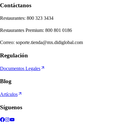
Contáctanos
Re
s
t
auran
t
e
s
:
800 323 3434
Re
s
t
auran
t
e
s
Premium
:
800 801 0186
Correo
:
soporte.tienda@mx.didiglobal.com
Regulación
Documentos Legales
Blog
Artículos
Síguenos