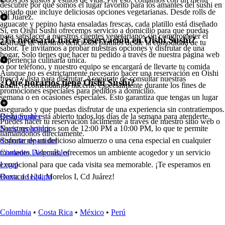
descubre por qué somos el lugar favorito para los amantes del sushi en
variado que incluye deliciosas opciones vegetarianas. Desde rolls de
Cd Juárez.
aguacate y pepino hasta ensaladas frescas, cada platillo está diseñado
Sí, en Oishi Sushi ofrecemos servicio a domicilio para que puedas
para satisfacer a nuestros clientes vegetarianos sin comprometer el
¿Es necesario hacer reservación en Oishi Sushi?
disfrutar de nuestros deliciosos platillos desde la comodidad de tu
sabor. Te invitamos a probar nuestras opciones y disfrutar de una
hogar. Solo tienes que hacer tu pedido a través de nuestra página web
experiencia culinaria única.
o por teléfono, y nuestro equipo se encargará de llevarte tu comida
Aunque no es estrictamente necesario hacer una reservación en Oishi
fresca y lista para disfrutar. Asegúrate de consultar nuestras
¿Qué horarios tiene Oishi Sushi?
Sushi, recomendamos hacerlo, especialmente durante los fines de
promociones especiales para pedidos a domicilio.
semana o en ocasiones especiales. Esto garantiza que tengas un lugar
asegurado y que puedas disfrutar de una experiencia sin contratiempos.
Oishi Sushi está abierto todos los días de la semana para atenderte.
Restaurantes
Puedes hacer tu reservación fácilmente a través de nuestro sitio web o
Nuestros horarios son de 12:00 PM a 10:00 PM, lo que te permite
Socio repartidor
llamándonos directamente.
disfrutar de un delicioso almuerzo o una cena especial en cualquier
Soporte repartidor
momento. Además, ofrecemos un ambiente acogedor y un servicio
Ciudades Disponibles
excepcional para que cada visita sea memorable. ¡Te esperamos en
Legal
Oaxaca 1124, Morelos I, Cd Juárez!
Renta de equipo
Colombia
•
Costa Rica
•
México
•
Perú