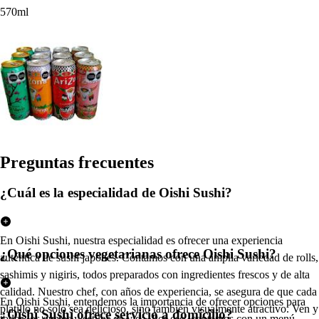
570ml
Pregun
t
a
s
frecuen
t
e
s
¿Cuál es la especialidad de Oishi Sushi?
En Oishi Sushi, nuestra especialidad es ofrecer una experiencia
¿Qué opciones vegetarianas ofrece Oishi Sushi?
auténtica de sushi japonés. Contamos con una amplia variedad de rolls,
sashimis y nigiris, todos preparados con ingredientes frescos y de alta
calidad. Nuestro chef, con años de experiencia, se asegura de que cada
En Oishi Sushi, entendemos la importancia de ofrecer opciones para
platillo no solo sea delicioso, sino también visualmente atractivo. Ven y
¿Oishi Sushi ofrece servicio a domicilio?
todos los gustos y estilos de vida. Por eso, contamos con un menú