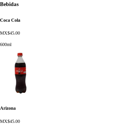
Bebidas
Coca Cola
MX$45.00
600ml
Arizona
MX$45.00