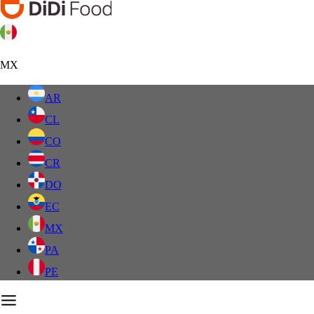
MX
AR
CL
CO
CR
DO
EC
MX
PA
PE