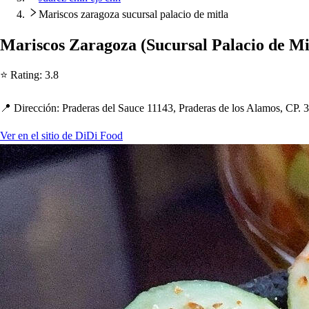
Mariscos zaragoza sucursal palacio de mitla
Mari
s
co
s
Zaragoza
(
Sucur
s
al Palacio de M
⭐ Ra
t
ing
:
3.8
📍 Dirección
:
Pradera
s
del Sauce 11143, Pradera
s
de lo
s
Alamo
s
, CP. 
Ver en el sitio de DiDi Food