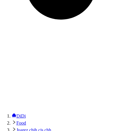
DiDi
Food
Juarez chih cjs chh