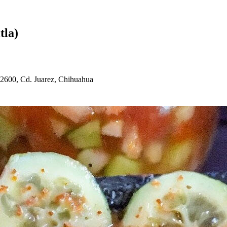
i
t
la
)
32600, Cd. Juarez, C
h
i
h
ua
h
ua