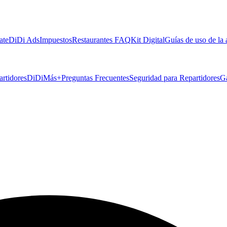
ate
DiDi Ads
Impuestos
Restaurantes FAQ
Kit Digital
Guías de uso de la
artidores
DiDiMás+
Preguntas Frecuentes
Seguridad para Repartidores
G