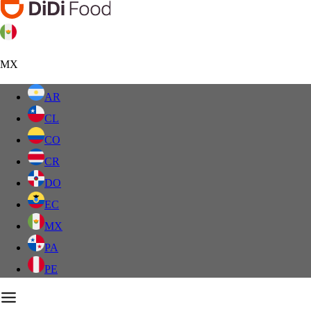
MX
AR
CL
CO
CR
DO
EC
MX
PA
PE