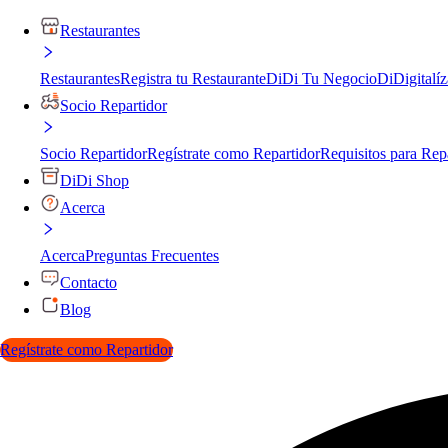
Restaurantes
Restaurantes
Registra tu Restaurante
DiDi Tu Negocio
DiDigitalíz
Socio Repartidor
Socio Repartidor
Regístrate como Repartidor
Requisitos para Rep
DiDi Shop
Acerca
Acerca
Preguntas Frecuentes
Contacto
Blog
Regístrate como Repartidor