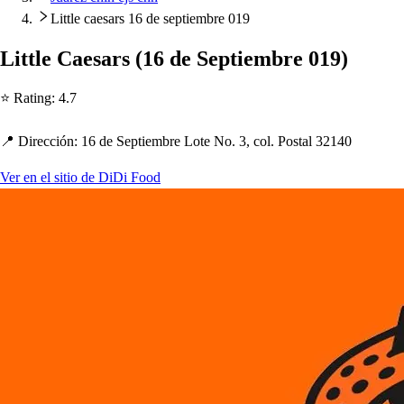
Little caesars 16 de septiembre 019
Li
t
t
le Cae
s
ar
s
(
16 de Se
p
t
iembre 019
)
⭐ Ra
t
ing
:
4.7
📍 Dirección
:
16 de Se
p
t
iembre Lo
t
e No. 3, col. Po
s
t
al 32140
Ver en el sitio de DiDi Food