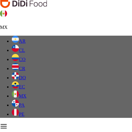
MX
AR
CL
CO
CR
DO
EC
MX
PA
PE