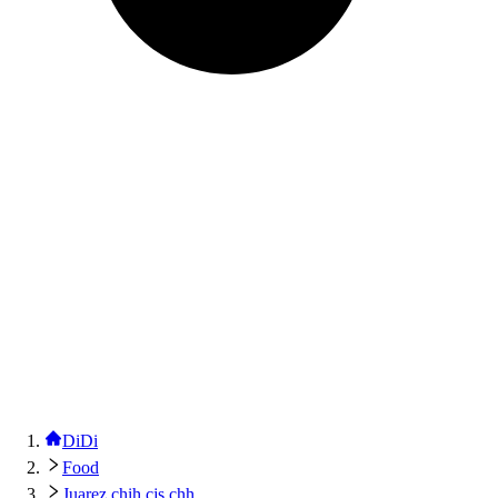
DiDi
Food
Juarez chih cjs chh