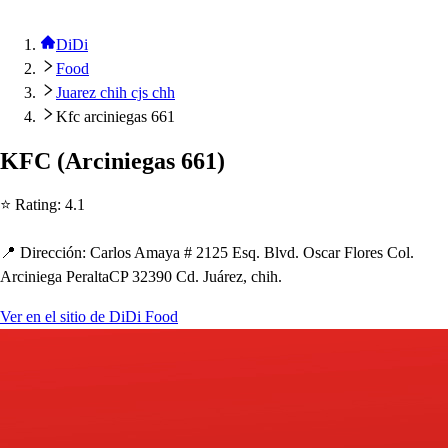
DiDi
Food
Juarez chih cjs chh
Kfc arciniegas 661
KFC
(
Arciniega
s
661
)
⭐ Ra
t
ing
:
4.1
📍 Dirección
:
Carlo
s
Amaya # 2125 E
s
q. Blvd. O
s
car Flore
s
Col.
Arciniega Peral
t
aCP 32390 Cd. Juárez, c
h
i
h
.
Ver en el sitio de DiDi Food