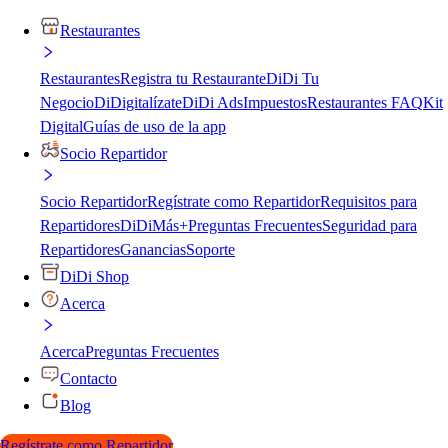
Restaurantes
Restaurantes
Registra tu Restaurante
DiDi Tu
Negocio
DiDigitalízate
DiDi Ads
Impuestos
Restaurantes FAQ
Kit
Digital
Guías de uso de la app
Socio Repartidor
Socio Repartidor
Regístrate como Repartidor
Requisitos para
Repartidores
DiDiMás+
Preguntas Frecuentes
Seguridad para
Repartidores
Ganancias
Soporte
DiDi Shop
Acerca
Acerca
Preguntas Frecuentes
Contacto
Blog
Regístrate como Repartidor