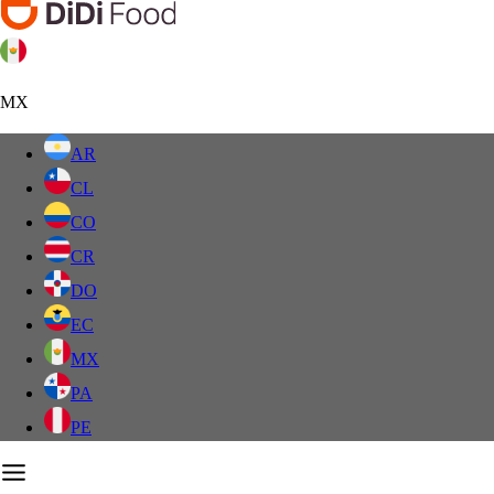
MX
AR
CL
CO
CR
DO
EC
MX
PA
PE