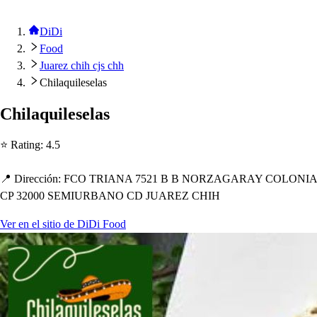
DiDi
Food
Juarez chih cjs chh
Chilaquileselas
C
h
ilaquile
s
ela
s
⭐ Ra
t
ing
:
4.5
📍 Dirección
:
FCO TRIANA 7521 B B NORZAGARAY COLONIA
CP 32000 SEMIURBANO CD JUAREZ CHIH
Ver en el sitio de DiDi Food