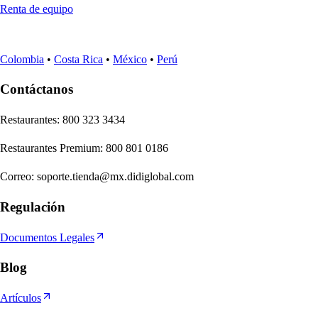
Renta de equipo
Colombia
•
Costa Rica
•
México
•
Perú
Contáctanos
Re
s
t
auran
t
e
s
:
800 323 3434
Re
s
t
auran
t
e
s
Premium
:
800 801 0186
Correo
:
soporte.tienda@mx.didiglobal.com
Regulación
Documentos Legales
Blog
Artículos