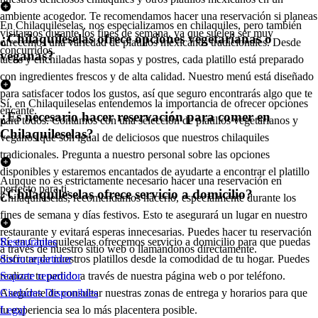
ambiente acogedor. Te recomendamos hacer una reservación si planeas
En Chilaquileselas, nos especializamos en chilaquiles, pero también
visitarnos durante los fines de semana, ya que suelen ser muy
¿Chilaquileselas ofrece opciones vegetarianas o
ofrecemos una variedad de platillos mexicanos tradicionales. Desde
concurridos.
veganas?
tacos y enchiladas hasta sopas y postres, cada platillo está preparado
con ingredientes frescos y de alta calidad. Nuestro menú está diseñado
para satisfacer todos los gustos, así que seguro encontrarás algo que te
Sí, en Chilaquileselas entendemos la importancia de ofrecer opciones
encante.
¿Es necesario hacer reservación para comer en
para todos. Contamos con una selección de platillos vegetarianos y
Chilaquileselas?
veganos que son igual de deliciosos que nuestros chilaquiles
tradicionales. Pregunta a nuestro personal sobre las opciones
disponibles y estaremos encantados de ayudarte a encontrar el platillo
Aunque no es estrictamente necesario hacer una reservación en
perfecto para ti.
¿Chilaquileselas ofrece servicio a domicilio?
Chilaquileselas, recomendamos hacerlo, especialmente durante los
fines de semana y días festivos. Esto te asegurará un lugar en nuestro
restaurante y evitará esperas innecesarias. Puedes hacer tu reservación
Sí, en Chilaquileselas ofrecemos servicio a domicilio para que puedas
Restaurantes
a través de nuestro sitio web o llamándonos directamente.
disfrutar de nuestros platillos desde la comodidad de tu hogar. Puedes
Socio repartidor
realizar tu pedido a través de nuestra página web o por teléfono.
Soporte repartidor
Asegúrate de consultar nuestras zonas de entrega y horarios para que
Ciudades Disponibles
tu experiencia sea lo más placentera posible.
Legal