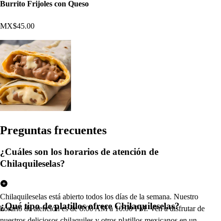
Burrito Frijoles con Queso
MX$45.00
Pregun
t
a
s
frecuen
t
e
s
¿Cuáles son los horarios de atención de
Chilaquileselas?
Chilaquileselas está abierto todos los días de la semana. Nuestro
¿Qué tipo de platillos ofrece Chilaquileselas?
horario de atención es de 8:00 AM a 10:00 PM. Ven a disfrutar de
nuestros deliciosos chilaquiles y otros platillos mexicanos en un