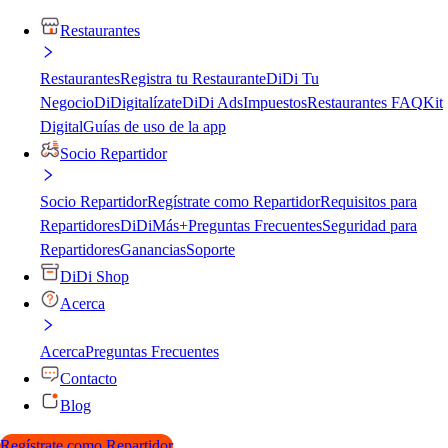
Restaurantes
Restaurantes
Registra tu Restaurante
DiDi Tu
Negocio
DiDigitalízate
DiDi Ads
Impuestos
Restaurantes FAQ
Kit
Digital
Guías de uso de la app
Socio Repartidor
Socio Repartidor
Regístrate como Repartidor
Requisitos para
Repartidores
DiDiMás+
Preguntas Frecuentes
Seguridad para
Repartidores
Ganancias
Soporte
DiDi Shop
Acerca
Acerca
Preguntas Frecuentes
Contacto
Blog
Regístrate como Repartidor