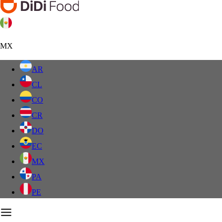
MX
AR
CL
CO
CR
DO
EC
MX
PA
PE