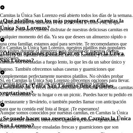
Carnitas la Única San Lorenzo está abierto todos los días de la semana.
¿Qué platillos son los más populares en Carnitas la
Nuestro horario de atención es de 10:00 AM a 10:00 PM, lo que
Única San Lorenzo?
permite a nuestros clientes disfrutar de nuestras deliciosas carnitas en
cualquier momento del día. Ya sea que desees un almuerzo rápido o
una cena familiar, estamos aquí para servirte. Te recomendamos que
En Carnitas la Única San Lorenzo, nuestros platillos más populares
nos visites durante el almuerzo para disfrutar de nuestras ofertas
¿Ofrecen opciones para llevar en Carnitas la Única
incluyen las carnitas tradicionales, tacos de carnitas, y burritos. Las
especiales.
San Lorenzo?
carnitas son cocinadas a fuego lento, lo que les da un sabor único y
jugoso. También ofrecemos salsas caseras y guarniciones que
complementan perfectamente nuestros platillos. No olvides probar
Sí, en Carnitas la Única San Lorenzo ofrecemos opciones para llevar.
nuestras tortas, que son un favorito entre nuestros clientes.
¿Carnitas la Única San Lorenzo tiene opciones
Entendemos que a veces deseas disfrutar de nuestras deliciosas carnitas
vegetarianas?
en la comodidad de tu hogar o en un picnic. Puedes hacer tu pedido en
el restaurante y llevártelo, o también puedes llamar con anticipación
para que tu comida esté lista al llegar. ¡Te esperamos!
Aunque somos conocidos por nuestras carnitas, en Carnitas la Única
¿Se puede hacer una reservación en Carnitas la Única
San Lorenzo también ofrecemos algunas opciones vegetarianas.
San Lorenzo?
Nuestro menú incluye ensaladas frescas y guarniciones que son