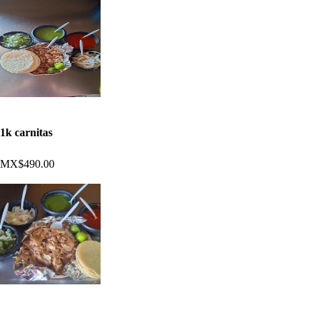
1k carnitas
MX$490.00