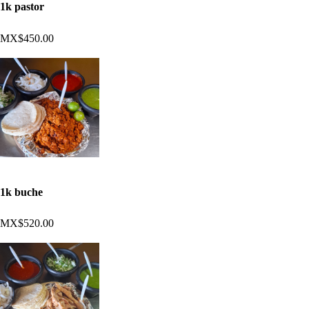
1k pastor
MX$450.00
1k buche
MX$520.00