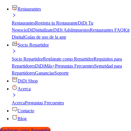
Restaurantes
Restaurantes
Registra tu Restaurante
DiDi Tu
Negocio
DiDigitalízate
DiDi Ads
Impuestos
Restaurantes FAQ
Kit
Digital
Guías de uso de la app
Socio Repartidor
Socio Repartidor
Regístrate como Repartidor
Requisitos para
Repartidores
DiDiMás+
Preguntas Frecuentes
Seguridad para
Repartidores
Ganancias
Soporte
DiDi Shop
Acerca
Acerca
Preguntas Frecuentes
Contacto
Blog
Regístrate como Repartidor