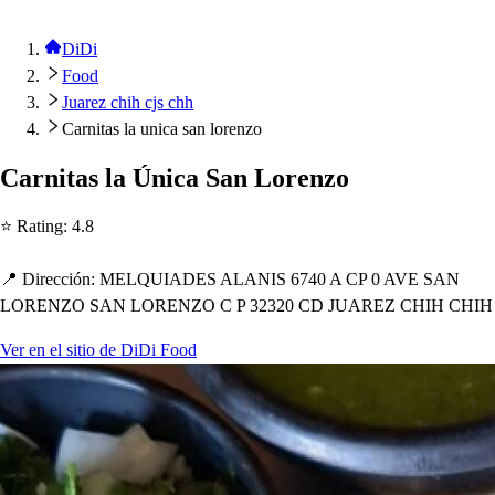
DiDi
Food
Juarez chih cjs chh
Carnitas la unica san lorenzo
Carni
t
a
s
la Única San Lorenzo
⭐ Ra
t
ing
:
4.8
📍 Dirección
:
MELQUIADES ALANIS 6740 A CP 0 AVE SAN
LORENZO SAN LORENZO C P 32320 CD JUAREZ CHIH CHIH
Ver en el sitio de DiDi Food