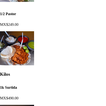
1/2 Pastor
MX$249.00
Kilos
1k Surtida
MX$490.00