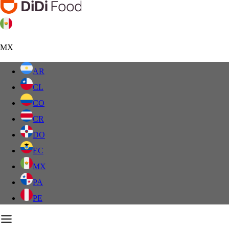
MX
AR
CL
CO
CR
DO
EC
MX
PA
PE