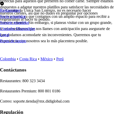
perfectas para aquellos que prefieren no comer carne. Siempre estamos
dispuestos a adaptar nuestros platillos para satisfacer las necesidades de
En Carnitas la Única San Lorenzo, no es necesario hacer
Restaurantes
nuestros clientes, así que no dudes en preguntar por opciones
reservaciones, ya que contamos con un amplio espacio para recibir a
Socio repartidor
vegetarianas al hacer tu pedido.
nuestros clientes. Sin embargo, si planeas visitar con un grupo grande,
Soporte repartidor
te recomendamos que nos llames con anticipación para asegurarte de
Ciudades Disponibles
que podamos acomodarte sin inconvenientes. Queremos que tu
Legal
experiencia con nosotros sea lo más placentera posible.
Renta de equipo
Colombia
•
Costa Rica
•
México
•
Perú
Contáctanos
Re
s
t
auran
t
e
s
:
800 323 3434
Re
s
t
auran
t
e
s
Premium
:
800 801 0186
Correo
:
soporte.tienda@mx.didiglobal.com
Regulación