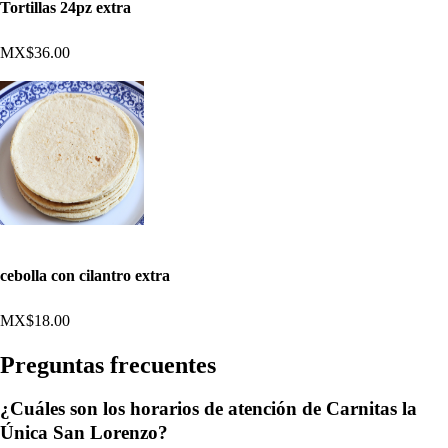
Tortillas 24pz extra
MX$36.00
cebolla con cilantro extra
MX$18.00
Pregun
t
a
s
frecuen
t
e
s
¿Cuáles son los horarios de atención de Carnitas la
Única San Lorenzo?