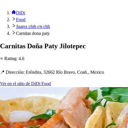
DiDi
Food
Juarez chih cjs chh
Carnitas dona paty
Carni
t
a
s
Doña Pa
t
y Jilo
t
e
p
ec
⭐ Ra
t
ing
:
4.6
📍 Dirección
:
Eréndira, 32662 Río Bravo, Coa
h
., Mexico
Ver en el sitio de DiDi Food