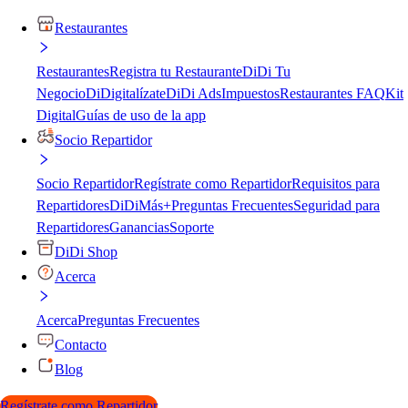
Restaurantes
Restaurantes
Registra tu Restaurante
DiDi Tu
Negocio
DiDigitalízate
DiDi Ads
Impuestos
Restaurantes FAQ
Kit
Digital
Guías de uso de la app
Socio Repartidor
Socio Repartidor
Regístrate como Repartidor
Requisitos para
Repartidores
DiDiMás+
Preguntas Frecuentes
Seguridad para
Repartidores
Ganancias
Soporte
DiDi Shop
Acerca
Acerca
Preguntas Frecuentes
Contacto
Blog
Regístrate como Repartidor