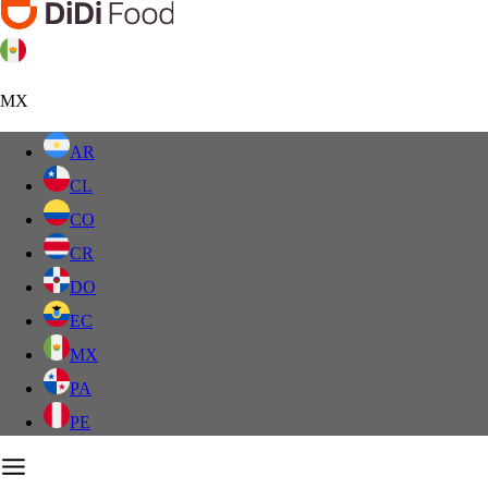
MX
AR
CL
CO
CR
DO
EC
MX
PA
PE