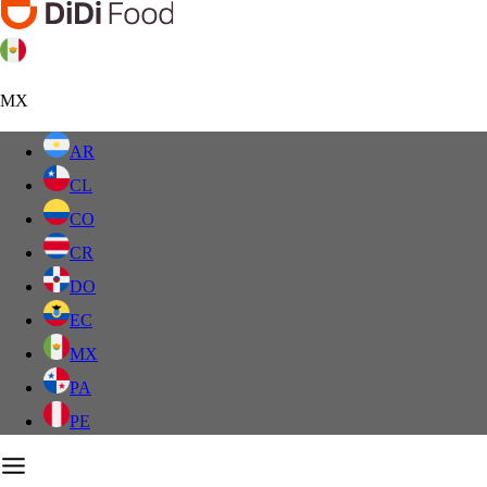
MX
AR
CL
CO
CR
DO
EC
MX
PA
PE