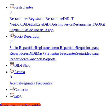
Restaurantes
Restaurantes
Registra tu Restaurante
DiDi Tu
Negocio
DiDigitalízate
DiDi Ads
Impuestos
Restaurantes FAQ
Kit
Digital
Guías de uso de la app
Socio Repartidor
Socio Repartidor
Regístrate como Repartidor
Requisitos para
Repartidores
DiDiMás+
Preguntas Frecuentes
Seguridad para
Repartidores
Ganancias
Soporte
DiDi Shop
Acerca
Acerca
Preguntas Frecuentes
Contacto
Blog
Regístrate como Repartidor