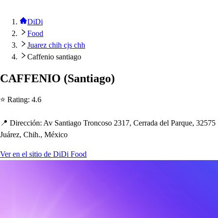
DiDi
Food
Juarez chih cjs chh
Caffenio santiago
CAFFENIO
(
San
t
iago
)
⭐ Ra
t
ing
:
4.6
📍 Dirección
:
Av San
t
iago Tronco
s
o 2317, Cerrada del Parque, 32575
Juárez, C
h
i
h
., México
Ver en el sitio de DiDi Food