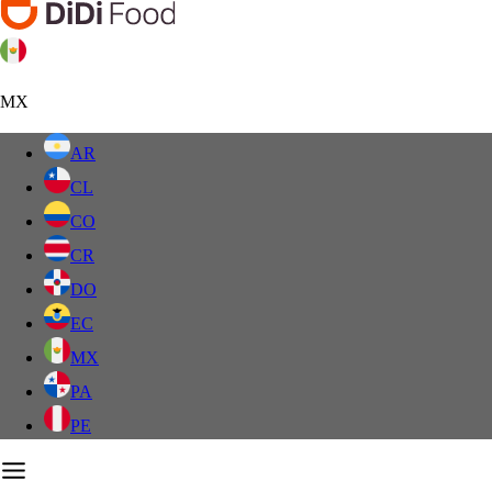
MX
AR
CL
CO
CR
DO
EC
MX
PA
PE