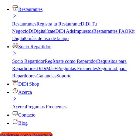
Restaurantes
Restaurantes
Registra tu Restaurante
DiDi Tu
Negocio
DiDigitalízate
DiDi Ads
Impuestos
Restaurantes FAQ
Kit
Digital
Guías de uso de la app
Socio Repartidor
Socio Repartidor
Regístrate como Repartidor
Requisitos para
Repartidores
DiDiMás+
Preguntas Frecuentes
Seguridad para
Repartidores
Ganancias
Soporte
DiDi Shop
Acerca
Acerca
Preguntas Frecuentes
Contacto
Blog
Regístrate como Repartidor