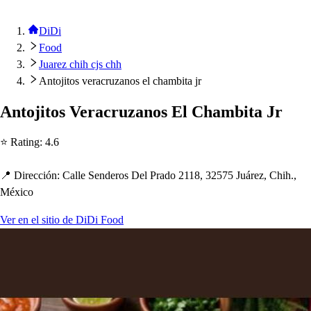
DiDi
Food
Juarez chih cjs chh
Antojitos veracruzanos el chambita jr
An
t
oji
t
o
s
Veracruzano
s
El C
h
ambi
t
a Jr
⭐ Ra
t
ing
:
4.6
📍 Dirección
:
Calle Sendero
s
Del Prado 2118, 32575 Juárez, C
h
i
h
.,
México
Ver en el sitio de DiDi Food