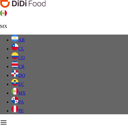
MX
AR
CL
CO
CR
DO
EC
MX
PA
PE