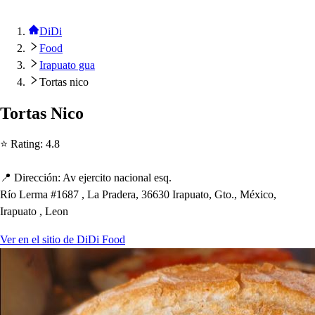
DiDi
Food
Irapuato gua
Tortas nico
Tor
t
a
s
Nico
⭐ Ra
t
ing
:
4.8
📍 Dirección
:
Av ejerci
t
o nacional e
s
q.
Río Lerma #1687 , La Pradera, 36630 Ira
p
ua
t
o, G
t
o., México,
Ira
p
ua
t
o , Leon
Ver en el sitio de DiDi Food