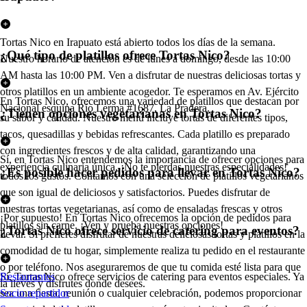
Tortas Nico en Irapuato está abierto todos los días de la semana.
¿Qué tipo de platillos ofrece Tortas Nico?
Nuestro horario de atención es de lunes a domingo, desde las 10:00
AM hasta las 10:00 PM. Ven a disfrutar de nuestras deliciosas tortas y
otros platillos en un ambiente acogedor. Te esperamos en Av. Ejército
En Tortas Nico, ofrecemos una variedad de platillos que destacan por
Nacional esquina Río Lerma #1687, La Pradera.
¿Tienen opciones vegetarianas en Tortas Nico?
su sabor y calidad. Nuestro menú incluye tortas de diferentes tipos,
tacos, quesadillas y bebidas refrescantes. Cada platillo es preparado
con ingredientes frescos y de alta calidad, garantizando una
Sí, en Tortas Nico entendemos la importancia de ofrecer opciones para
experiencia culinaria única. ¡No te pierdas nuestras especialidades!
¿Es posible hacer pedidos para llevar en Tortas Nico?
todos los gustos. Contamos con una selección de platillos vegetarianos
que son igual de deliciosos y satisfactorios. Puedes disfrutar de
nuestras tortas vegetarianas, así como de ensaladas frescas y otros
¡Por supuesto! En Tortas Nico ofrecemos la opción de pedidos para
platillos sin carne. ¡Ven y prueba nuestras opciones!
¿Tortas Nico ofrece servicio de catering para eventos?
llevar. Si prefieres disfrutar de nuestras deliciosas tortas y platillos en la
comodidad de tu hogar, simplemente realiza tu pedido en el restaurante
o por teléfono. Nos aseguraremos de que tu comida esté lista para que
Sí, Tortas Nico ofrece servicios de catering para eventos especiales. Ya
Restaurantes
la lleves y disfrutes donde desees.
sea una fiesta, reunión o cualquier celebración, podemos proporcionar
Socio repartidor