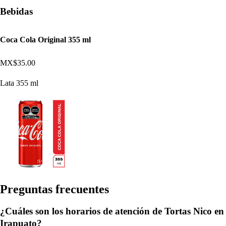
Bebidas
Coca Cola Original 355 ml
MX$35.00
Lata 355 ml
Pregun
t
a
s
frecuen
t
e
s
¿Cuáles son los horarios de atención de Tortas Nico en
Irapuato?