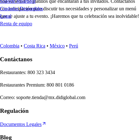
una variedad de platillos que encantarán a tus invitados. Contáctanos
Soporte repartidor
con anticipación para discutir tus necesidades y personalizar un menú
Ciudades Disponibles
que se ajuste a tu evento. ¡Haremos que tu celebración sea inolvidable!
Legal
Renta de equipo
Colombia
•
Costa Rica
•
México
•
Perú
Contáctanos
Re
s
t
auran
t
e
s
:
800 323 3434
Re
s
t
auran
t
e
s
Premium
:
800 801 0186
Correo
:
soporte.tienda@mx.didiglobal.com
Regulación
Documentos Legales
Blog