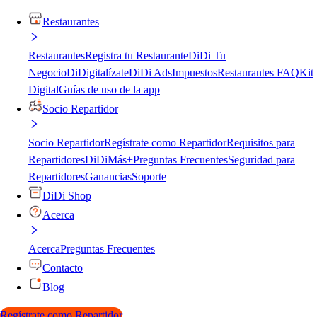
Restaurantes
Restaurantes
Registra tu Restaurante
DiDi Tu
Negocio
DiDigitalízate
DiDi Ads
Impuestos
Restaurantes FAQ
Kit
Digital
Guías de uso de la app
Socio Repartidor
Socio Repartidor
Regístrate como Repartidor
Requisitos para
Repartidores
DiDiMás+
Preguntas Frecuentes
Seguridad para
Repartidores
Ganancias
Soporte
DiDi Shop
Acerca
Acerca
Preguntas Frecuentes
Contacto
Blog
Regístrate como Repartidor