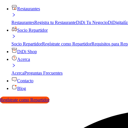
Restaurantes
Restaurantes
Registra tu Restaurante
DiDi Tu Negocio
DiDigitalíz
Socio Repartidor
Socio Repartidor
Regístrate como Repartidor
Requisitos para Rep
DiDi Shop
Acerca
Acerca
Preguntas Frecuentes
Contacto
Blog
Regístrate como Repartidor