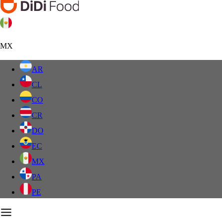
MX
AR
CL
CO
CR
DO
EC
MX
PA
PE