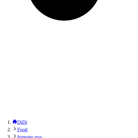
DiDi
Food
Irapuato gua