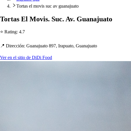
Tortas el movis suc av guanajuato
Tor
t
a
s
El Movi
s
. Suc. Av. Guanajua
t
o
⭐ Ra
t
ing
:
4.7
📍 Dirección
:
Guanajua
t
o 897, Ira
p
ua
t
o, Guanajua
t
o
Ver en el sitio de DiDi Food