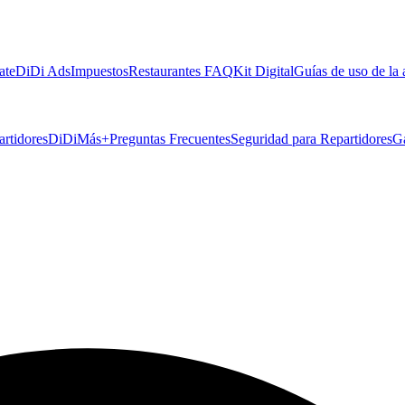
ate
DiDi Ads
Impuestos
Restaurantes FAQ
Kit Digital
Guías de uso de la
artidores
DiDiMás+
Preguntas Frecuentes
Seguridad para Repartidores
G