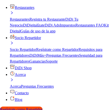
Restaurantes
Restaurantes
Registra tu Restaurante
DiDi Tu
Negocio
DiDigitalízate
DiDi Ads
Impuestos
Restaurantes FAQ
Kit
Digital
Guías de uso de la app
Socio Repartidor
Socio Repartidor
Regístrate como Repartidor
Requisitos para
Repartidores
DiDiMás+
Preguntas Frecuentes
Seguridad para
Repartidores
Ganancias
Soporte
DiDi Shop
Acerca
Acerca
Preguntas Frecuentes
Contacto
Blog
Regístrate como Repartidor