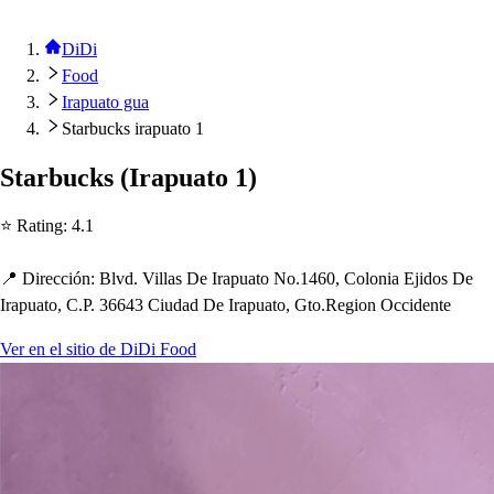
DiDi
Food
Irapuato gua
Starbucks irapuato 1
S
t
arbuck
s
(
Ira
p
ua
t
o 1
)
⭐ Ra
t
ing
:
4.1
📍 Dirección
:
Blvd. Villa
s
De Ira
p
ua
t
o No.1460, Colonia Ejido
s
De
Ira
p
ua
t
o, C.P. 36643 Ciudad De Ira
p
ua
t
o, G
t
o.Region Occiden
t
e
Ver en el sitio de DiDi Food