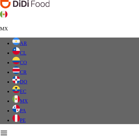
MX
AR
CL
CO
CR
DO
EC
MX
PA
PE