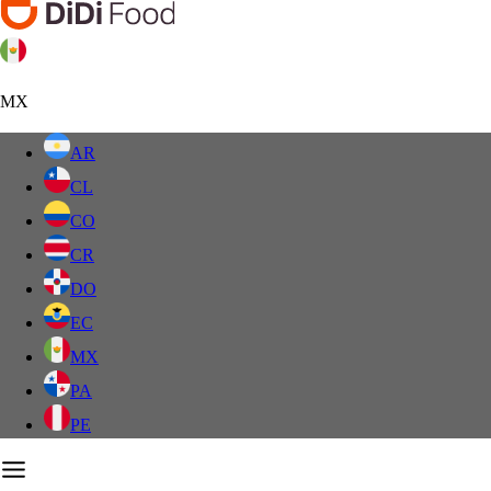
MX
AR
CL
CO
CR
DO
EC
MX
PA
PE