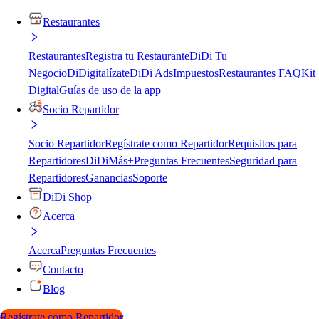
Restaurantes
Restaurantes
Registra tu Restaurante
DiDi Tu
Negocio
DiDigitalízate
DiDi Ads
Impuestos
Restaurantes FAQ
Kit
Digital
Guías de uso de la app
Socio Repartidor
Socio Repartidor
Regístrate como Repartidor
Requisitos para
Repartidores
DiDiMás+
Preguntas Frecuentes
Seguridad para
Repartidores
Ganancias
Soporte
DiDi Shop
Acerca
Acerca
Preguntas Frecuentes
Contacto
Blog
Regístrate como Repartidor