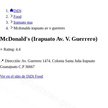
DiDi
Food
Irapuato gua
Mcdonalds irapuato av v guerrero
McDonald'
s
(
Ira
p
ua
t
o Av. V. Guerrero
)
⭐ Ra
t
ing
:
4.4
📍 Dirección
:
Av. Guerrero 1474. Colonia San
t
a Julia Ira
p
ua
t
o
Guanajua
t
o C.P 36667
Ver en el sitio de DiDi Food