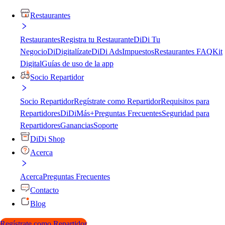
Restaurantes
Restaurantes
Registra tu Restaurante
DiDi Tu
Negocio
DiDigitalízate
DiDi Ads
Impuestos
Restaurantes FAQ
Kit
Digital
Guías de uso de la app
Socio Repartidor
Socio Repartidor
Regístrate como Repartidor
Requisitos para
Repartidores
DiDiMás+
Preguntas Frecuentes
Seguridad para
Repartidores
Ganancias
Soporte
DiDi Shop
Acerca
Acerca
Preguntas Frecuentes
Contacto
Blog
Regístrate como Repartidor