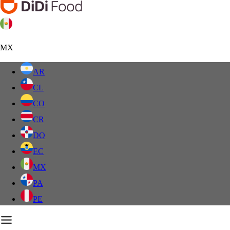
MX
AR
CL
CO
CR
DO
EC
MX
PA
PE