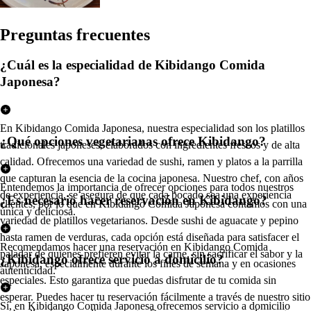
Pregun
t
a
s
frecuen
t
e
s
¿Cuál es la especialidad de Kibidango Comida
Japonesa?
En Kibidango Comida Japonesa, nuestra especialidad son los platillos
¿Qué opciones vegetarianas ofrece Kibidango?
tradicionales japoneses, elaborados con ingredientes frescos y de alta
calidad. Ofrecemos una variedad de sushi, ramen y platos a la parrilla
que capturan la esencia de la cocina japonesa. Nuestro chef, con años
Entendemos la importancia de ofrecer opciones para todos nuestros
de experiencia, se asegura de que cada bocado sea una experiencia
¿Es necesario hacer reservación en Kibidango?
clientes, por lo que en Kibidango Comida Japonesa contamos con una
única y deliciosa.
variedad de platillos vegetarianos. Desde sushi de aguacate y pepino
hasta ramen de verduras, cada opción está diseñada para satisfacer el
Recomendamos hacer una reservación en Kibidango Comida
paladar de quienes prefieren evitar la carne, sin sacrificar el sabor y la
¿Kibidango ofrece servicio a domicilio?
Japonesa, especialmente durante los fines de semana y en ocasiones
autenticidad.
especiales. Esto garantiza que puedas disfrutar de tu comida sin
esperar. Puedes hacer tu reservación fácilmente a través de nuestro sitio
Sí, en Kibidango Comida Japonesa ofrecemos servicio a domicilio