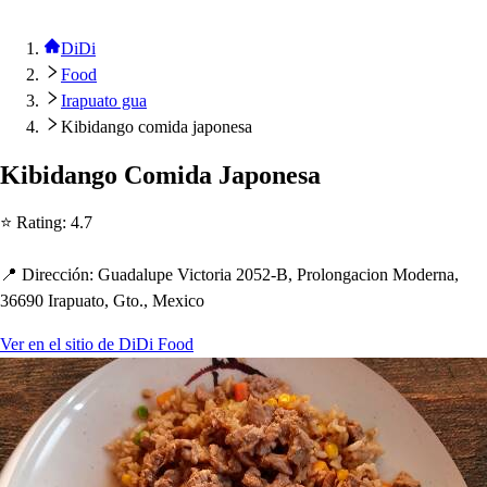
DiDi
Food
Irapuato gua
Kibidango comida japonesa
Kibidango Comida Ja
p
one
s
a
⭐ Ra
t
ing
:
4.7
📍 Dirección
:
Guadalu
p
e Vic
t
oria 2052-B, Prolongacion Moderna,
36690 Ira
p
ua
t
o, G
t
o., Mexico
Ver en el sitio de DiDi Food