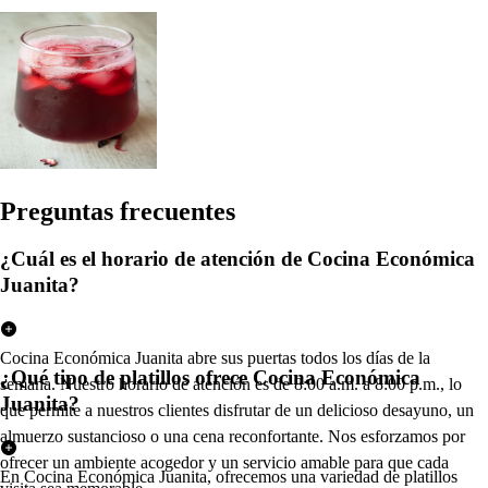
Pregun
t
a
s
frecuen
t
e
s
¿Cuál es el horario de atención de Cocina Económica
Juanita?
Cocina Económica Juanita abre sus puertas todos los días de la
¿Qué tipo de platillos ofrece Cocina Económica
semana. Nuestro horario de atención es de 8:00 a.m. a 8:00 p.m., lo
Juanita?
que permite a nuestros clientes disfrutar de un delicioso desayuno, un
almuerzo sustancioso o una cena reconfortante. Nos esforzamos por
ofrecer un ambiente acogedor y un servicio amable para que cada
En Cocina Económica Juanita, ofrecemos una variedad de platillos