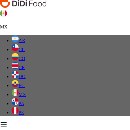
MX
AR
CL
CO
CR
DO
EC
MX
PA
PE