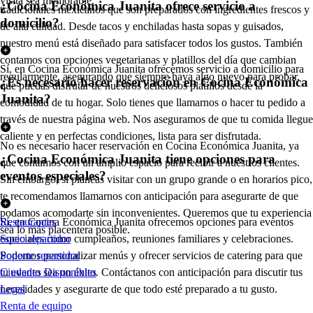
visita sea memorable.
¿Cocina Económica Juanita ofrece servicio a
tradicionales mexicanos que son preparados con ingredientes frescos y
domicilio?
de alta calidad. Desde tacos y enchiladas hasta sopas y guisados,
nuestro menú está diseñado para satisfacer todos los gustos. También
contamos con opciones vegetarianas y platillos del día que cambian
Sí, en Cocina Económica Juanita ofrecemos servicio a domicilio para
regularmente, asegurando que siempre haya algo nuevo para probar.
¿Es necesario hacer reservación en Cocina Económica
que puedas disfrutar de nuestros deliciosos platillos desde la
Juanita?
comodidad de tu hogar. Solo tienes que llamarnos o hacer tu pedido a
través de nuestra página web. Nos aseguramos de que tu comida llegue
caliente y en perfectas condiciones, lista para ser disfrutada.
No es necesario hacer reservación en Cocina Económica Juanita, ya
¿Cocina Económica Juanita tiene opciones para
que contamos con un amplio espacio para recibir a nuestros clientes.
eventos especiales?
Sin embargo, si planeas visitar con un grupo grande o en horarios pico,
te recomendamos llamarnos con anticipación para asegurarte de que
podamos acomodarte sin inconvenientes. Queremos que tu experiencia
Sí, en Cocina Económica Juanita ofrecemos opciones para eventos
Restaurantes
sea lo más placentera posible.
especiales como cumpleaños, reuniones familiares y celebraciones.
Socio repartidor
Podemos personalizar menús y ofrecer servicios de catering para que
Soporte repartidor
tu evento sea un éxito. Contáctanos con anticipación para discutir tus
Ciudades Disponibles
necesidades y asegurarte de que todo esté preparado a tu gusto.
Legal
Renta de equipo