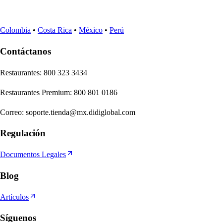
Colombia
•
Costa Rica
•
México
•
Perú
Contáctanos
Re
s
t
auran
t
e
s
:
800 323 3434
Re
s
t
auran
t
e
s
Premium
:
800 801 0186
Correo
:
soporte.tienda@mx.didiglobal.com
Regulación
Documentos Legales
Blog
Artículos
Síguenos