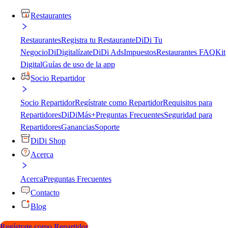
Restaurantes
Restaurantes
Registra tu Restaurante
DiDi Tu
Negocio
DiDigitalízate
DiDi Ads
Impuestos
Restaurantes FAQ
Kit
Digital
Guías de uso de la app
Socio Repartidor
Socio Repartidor
Regístrate como Repartidor
Requisitos para
Repartidores
DiDiMás+
Preguntas Frecuentes
Seguridad para
Repartidores
Ganancias
Soporte
DiDi Shop
Acerca
Acerca
Preguntas Frecuentes
Contacto
Blog
Regístrate como Repartidor