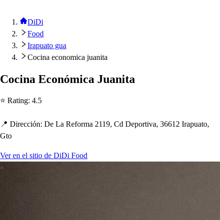
DiDi
Food
Irapuato gua
Cocina economica juanita
Cocina Económica Juani
t
a
⭐ Ra
t
ing
:
4.5
📍 Dirección
:
De La Reforma 2119, Cd De
p
or
t
iva, 36612 Ira
p
ua
t
o,
G
t
o
Ver en el sitio de DiDi Food