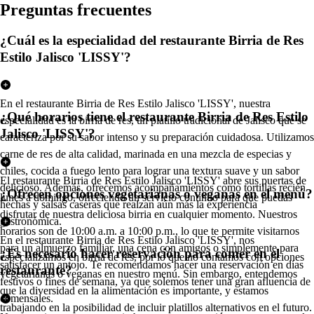
Pregun
t
a
s
frecuen
t
e
s
¿Cuál es la especialidad del restaurante Birria de Res
Estilo Jalisco 'LISSY'?
En el restaurante Birria de Res Estilo Jalisco 'LISSY', nuestra
¿Qué horarios tiene el restaurante Birria de Res Estilo
especialidad es la birria de res, un platillo tradicional de Jalisco que se
Jalisco 'LISSY'?
caracteriza por su sabor intenso y su preparación cuidadosa. Utilizamos
carne de res de alta calidad, marinada en una mezcla de especias y
chiles, cocida a fuego lento para lograr una textura suave y un sabor
El restaurante Birria de Res Estilo Jalisco 'LISSY' abre sus puertas de
delicioso. Además, ofrecemos acompañamientos como tortillas recién
¿Ofrecen opciones vegetarianas o veganas en el menú?
lunes a domingo, ofreciendo un servicio continuo para que puedas
hechas y salsas caseras que realzan aún más la experiencia
disfrutar de nuestra deliciosa birria en cualquier momento. Nuestros
gastronómica.
horarios son de 10:00 a.m. a 10:00 p.m., lo que te permite visitarnos
En el restaurante Birria de Res Estilo Jalisco 'LISSY', nos
para un almuerzo familiar, una cena con amigos o simplemente para
¿Es necesario hacer reservación para comer en el
especializamos en birria de res, por lo que no contamos con opciones
satisfacer un antojo. Te recomendamos hacer una reservación en días
restaurante?
vegetarianas o veganas en nuestro menú. Sin embargo, entendemos
festivos o fines de semana, ya que solemos tener una gran afluencia de
que la diversidad en la alimentación es importante, y estamos
comensales.
trabajando en la posibilidad de incluir platillos alternativos en el futuro.