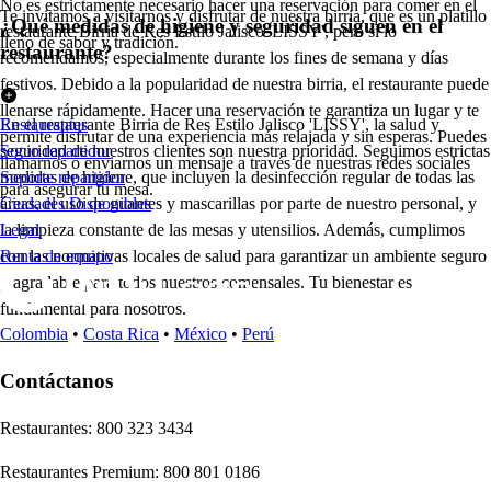
No es estrictamente necesario hacer una reservación para comer en el
Te invitamos a visitarnos y disfrutar de nuestra birria, que es un platillo
¿Qué medidas de higiene y seguridad siguen en el
restaurante Birria de Res Estilo Jalisco 'LISSY', pero sí lo
lleno de sabor y tradición.
restaurante?
recomendamos, especialmente durante los fines de semana y días
festivos. Debido a la popularidad de nuestra birria, el restaurante puede
llenarse rápidamente. Hacer una reservación te garantiza un lugar y te
En el restaurante Birria de Res Estilo Jalisco 'LISSY', la salud y
Restaurantes
permite disfrutar de una experiencia más relajada y sin esperas. Puedes
seguridad de nuestros clientes son nuestra prioridad. Seguimos estrictas
Socio repartidor
llamarnos o enviarnos un mensaje a través de nuestras redes sociales
medidas de higiene, que incluyen la desinfección regular de todas las
Soporte repartidor
para asegurar tu mesa.
áreas, el uso de guantes y mascarillas por parte de nuestro personal, y
Ciudades Disponibles
la limpieza constante de las mesas y utensilios. Además, cumplimos
Legal
con las normativas locales de salud para garantizar un ambiente seguro
Renta de equipo
y agradable para todos nuestros comensales. Tu bienestar es
fundamental para nosotros.
Colombia
•
Costa Rica
•
México
•
Perú
Contáctanos
Re
s
t
auran
t
e
s
:
800 323 3434
Re
s
t
auran
t
e
s
Premium
:
800 801 0186