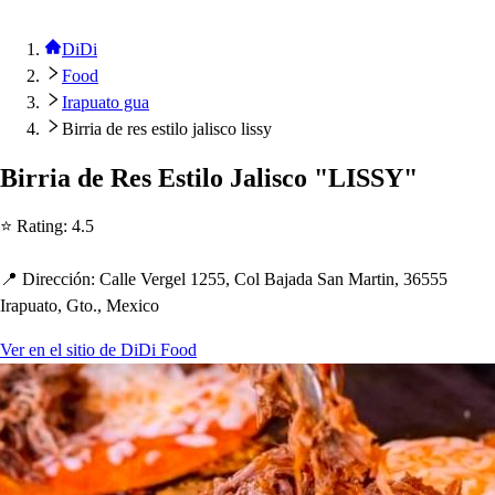
DiDi
Food
Irapuato gua
Birria de res estilo jalisco lissy
Birria de Re
s
E
s
t
ilo Jali
s
co "LISSY"
⭐ Ra
t
ing
:
4.5
📍 Dirección
:
Calle Vergel 1255, Col Bajada San Mar
t
in, 36555
Ira
p
ua
t
o, G
t
o., Mexico
Ver en el sitio de DiDi Food