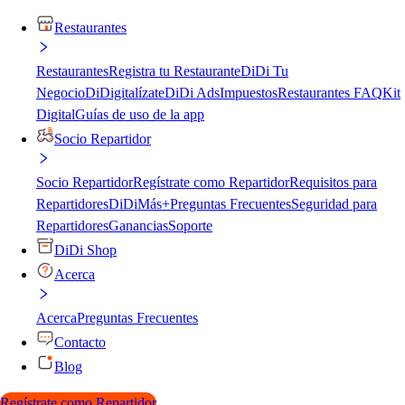
Restaurantes
Restaurantes
Registra tu Restaurante
DiDi Tu
Negocio
DiDigitalízate
DiDi Ads
Impuestos
Restaurantes FAQ
Kit
Digital
Guías de uso de la app
Socio Repartidor
Socio Repartidor
Regístrate como Repartidor
Requisitos para
Repartidores
DiDiMás+
Preguntas Frecuentes
Seguridad para
Repartidores
Ganancias
Soporte
DiDi Shop
Acerca
Acerca
Preguntas Frecuentes
Contacto
Blog
Regístrate como Repartidor