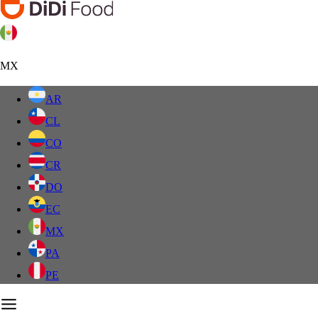
MX
AR
CL
CO
CR
DO
EC
MX
PA
PE