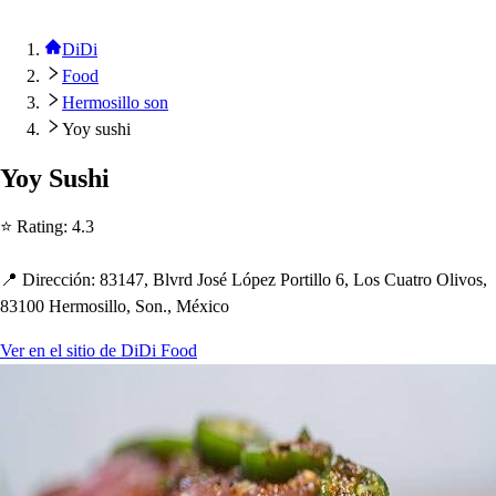
DiDi
Food
Hermosillo son
Yoy sushi
Yoy Su
s
h
i
⭐ Ra
t
ing
:
4.3
📍 Dirección
:
83147, Blvrd Jo
s
é Ló
p
ez Por
t
illo 6, Lo
s
Cua
t
ro Olivo
s
,
83100 Hermo
s
illo, Son., México
Ver en el sitio de DiDi Food