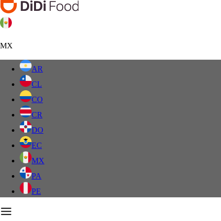
MX
AR
CL
CO
CR
DO
EC
MX
PA
PE