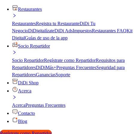
Restaurantes
Restaurantes
Registra tu Restaurante
DiDi Tu
Negocio
DiDigitalízate
DiDi Ads
Impuestos
Restaurantes FAQ
Kit
Digital
Guías de uso de la app
Socio Repartidor
Socio Repartidor
Regístrate como Repartidor
Requisitos para
Repartidores
DiDiMás+
Preguntas Frecuentes
Seguridad para
Repartidores
Ganancias
Soporte
DiDi Shop
Acerca
Acerca
Preguntas Frecuentes
Contacto
Blog
Regístrate como Repartidor