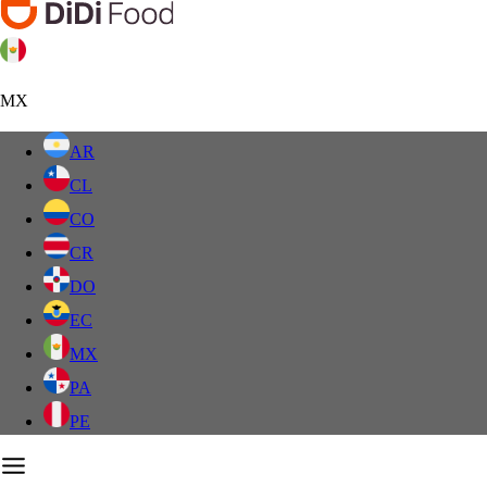
MX
AR
CL
CO
CR
DO
EC
MX
PA
PE