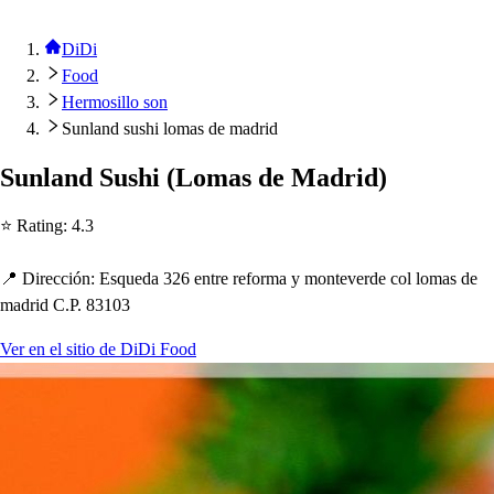
DiDi
Food
Hermosillo son
Sunland sushi lomas de madrid
Sunland Su
s
h
i
(
Loma
s
de Madrid
)
⭐ Ra
t
ing
:
4.3
📍 Dirección
:
E
s
queda 326 en
t
re reforma y mon
t
everde col loma
s
de
madrid C.P. 83103
Ver en el sitio de DiDi Food