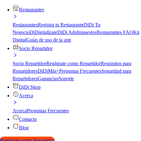
Restaurantes
Restaurantes
Registra tu Restaurante
DiDi Tu
Negocio
DiDigitalízate
DiDi Ads
Impuestos
Restaurantes FAQ
Kit
Digital
Guías de uso de la app
Socio Repartidor
Socio Repartidor
Regístrate como Repartidor
Requisitos para
Repartidores
DiDiMás+
Preguntas Frecuentes
Seguridad para
Repartidores
Ganancias
Soporte
DiDi Shop
Acerca
Acerca
Preguntas Frecuentes
Contacto
Blog
Regístrate como Repartidor