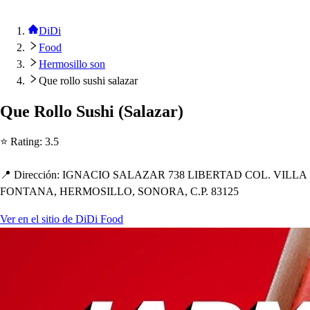
DiDi
Food
Hermosillo son
Que rollo sushi salazar
Que Rollo Su
s
h
i
(
Salazar
)
⭐ Ra
t
ing
:
3.5
📍 Dirección
:
IGNACIO SALAZAR 738 LIBERTAD COL. VILLA
FONTANA, HERMOSILLO, SONORA, C.P. 83125
Ver en el sitio de DiDi Food