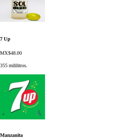
7 Up
MX$48.00
355 mililitros.
Manzanita