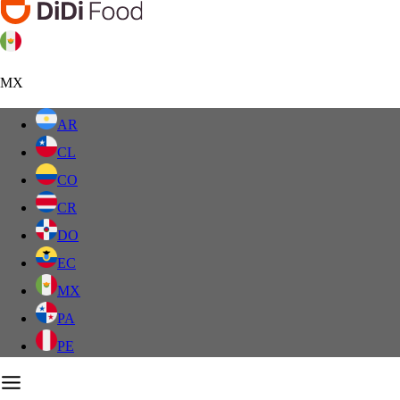
MX
AR
CL
CO
CR
DO
EC
MX
PA
PE