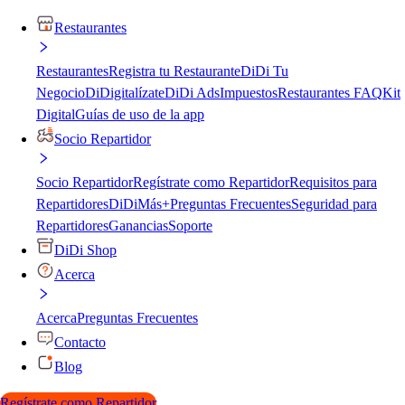
Restaurantes
Restaurantes
Registra tu Restaurante
DiDi Tu
Negocio
DiDigitalízate
DiDi Ads
Impuestos
Restaurantes FAQ
Kit
Digital
Guías de uso de la app
Socio Repartidor
Socio Repartidor
Regístrate como Repartidor
Requisitos para
Repartidores
DiDiMás+
Preguntas Frecuentes
Seguridad para
Repartidores
Ganancias
Soporte
DiDi Shop
Acerca
Acerca
Preguntas Frecuentes
Contacto
Blog
Regístrate como Repartidor