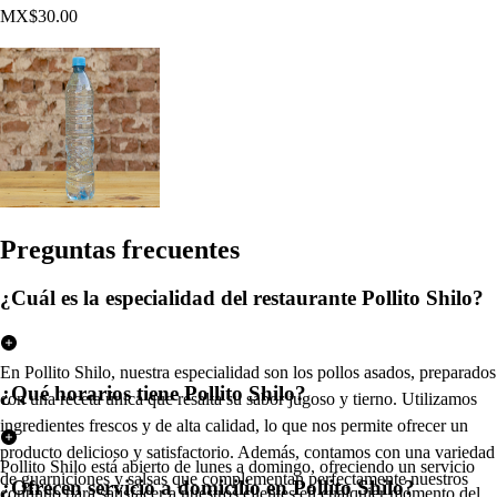
MX$30.00
Pregun
t
a
s
frecuen
t
e
s
¿Cuál es la especialidad del restaurante Pollito Shilo?
En Pollito Shilo, nuestra especialidad son los pollos asados, preparados
¿Qué horarios tiene Pollito Shilo?
con una receta única que resalta su sabor jugoso y tierno. Utilizamos
ingredientes frescos y de alta calidad, lo que nos permite ofrecer un
producto delicioso y satisfactorio. Además, contamos con una variedad
Pollito Shilo está abierto de lunes a domingo, ofreciendo un servicio
de guarniciones y salsas que complementan perfectamente nuestros
¿Ofrecen servicio a domicilio en Pollito Shilo?
continuo para satisfacer a nuestros clientes en cualquier momento del