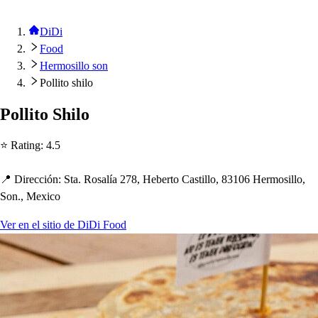
DiDi
Food
Hermosillo son
Pollito shilo
Polli
t
o S
h
ilo
⭐ Ra
t
ing
:
4.5
📍 Dirección
:
S
t
a. Ro
s
alía 278, Heber
t
o Ca
s
t
illo, 83106 Hermo
s
illo,
Son., Mexico
Ver en el sitio de DiDi Food