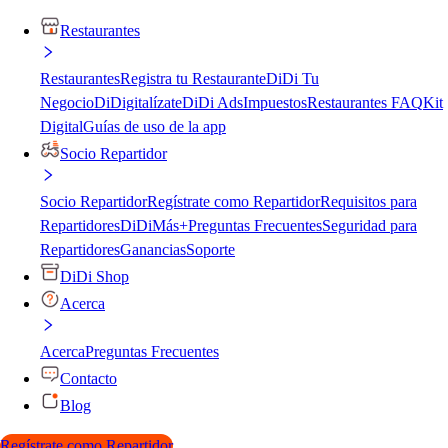
Restaurantes
Restaurantes
Registra tu Restaurante
DiDi Tu
Negocio
DiDigitalízate
DiDi Ads
Impuestos
Restaurantes FAQ
Kit
Digital
Guías de uso de la app
Socio Repartidor
Socio Repartidor
Regístrate como Repartidor
Requisitos para
Repartidores
DiDiMás+
Preguntas Frecuentes
Seguridad para
Repartidores
Ganancias
Soporte
DiDi Shop
Acerca
Acerca
Preguntas Frecuentes
Contacto
Blog
Regístrate como Repartidor