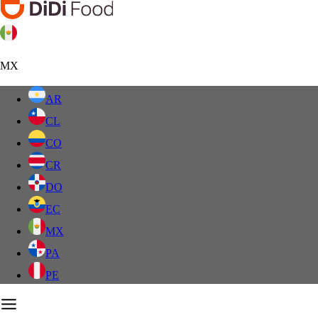
MX
AR
CL
CO
CR
DO
EC
MX
PA
PE