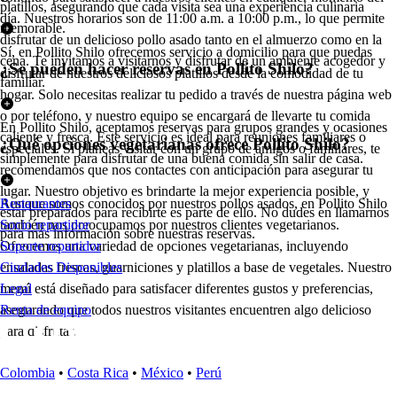
platillos, asegurando que cada visita sea una experiencia culinaria
día. Nuestros horarios son de 11:00 a.m. a 10:00 p.m., lo que permite
memorable.
disfrutar de un delicioso pollo asado tanto en el almuerzo como en la
Sí, en Pollito Shilo ofrecemos servicio a domicilio para que puedas
cena. Te invitamos a visitarnos y disfrutar de un ambiente acogedor y
¿Se pueden hacer reservas en Pollito Shilo?
disfrutar de nuestros deliciosos platillos desde la comodidad de tu
familiar.
hogar. Solo necesitas realizar tu pedido a través de nuestra página web
o por teléfono, y nuestro equipo se encargará de llevarte tu comida
En Pollito Shilo, aceptamos reservas para grupos grandes y ocasiones
caliente y fresca. Este servicio es ideal para reuniones familiares o
¿Qué opciones vegetarianas ofrece Pollito Shilo?
especiales. Si planeas visitar con un grupo de amigos o familiares, te
simplemente para disfrutar de una buena comida sin salir de casa.
recomendamos que nos contactes con anticipación para asegurar tu
lugar. Nuestro objetivo es brindarte la mejor experiencia posible, y
Aunque somos conocidos por nuestros pollos asados, en Pollito Shilo
Restaurantes
estar preparados para recibirte es parte de ello. No dudes en llamarnos
también nos preocupamos por nuestros clientes vegetarianos.
Socio repartidor
para más información sobre nuestras reservas.
Ofrecemos una variedad de opciones vegetarianas, incluyendo
Soporte repartidor
ensaladas frescas, guarniciones y platillos a base de vegetales. Nuestro
Ciudades Disponibles
menú está diseñado para satisfacer diferentes gustos y preferencias,
Legal
asegurando que todos nuestros visitantes encuentren algo delicioso
Renta de equipo
para disfrutar.
Colombia
•
Costa Rica
•
México
•
Perú