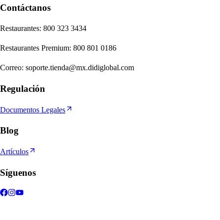
Contáctanos
Re
s
t
auran
t
e
s
:
800 323 3434
Re
s
t
auran
t
e
s
Premium
:
800 801 0186
Correo
:
soporte.tienda@mx.didiglobal.com
Regulación
Documentos Legales
Blog
Artículos
Síguenos