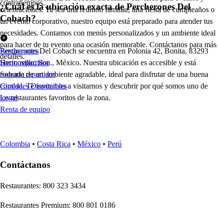
contratiempos.
¿Cuál es la ubicación exacta de Percherones Del
celebraciones. Ya sea una reunión familiar, una fiesta de cumpleaños o
Cobach?
un evento corporativo, nuestro equipo está preparado para atender tus
necesidades. Contamos con menús personalizados y un ambiente ideal
para hacer de tu evento una ocasión memorable. Contáctanos para más
Percherones Del Cobach se encuentra en Polonia 42, Bonita, 83293
Restaurantes
detalles.
Hermosillo, Son., México. Nuestra ubicación es accesible y está
Socio repartidor
rodeada de un ambiente agradable, ideal para disfrutar de una buena
Soporte repartidor
comida. Te invitamos a visitarnos y descubrir por qué somos uno de
Ciudades Disponibles
los restaurantes favoritos de la zona.
Legal
Renta de equipo
Colombia
•
Costa Rica
•
México
•
Perú
Contáctanos
Re
s
t
auran
t
e
s
:
800 323 3434
Re
s
t
auran
t
e
s
Premium
:
800 801 0186