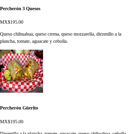
Percherón 3 Quesos
MX$195.00
Queso chihuahua, queso crema, queso mozzarella, diezmillo a la
plancha, tomate, aguacate y cebolla.
Percherón Güerito
MX$195.00
Diezmillo a la plancha, tomate, aguacate, queso chihuahua, cebolla,