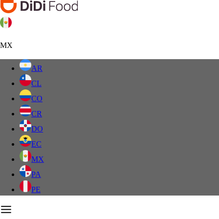
MX
AR
CL
CO
CR
DO
EC
MX
PA
PE