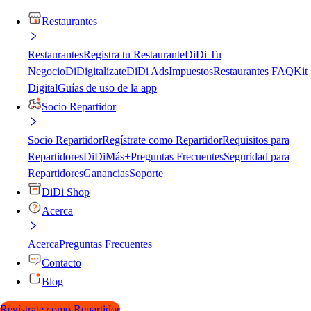
Restaurantes
Restaurantes
Registra tu Restaurante
DiDi Tu
Negocio
DiDigitalízate
DiDi Ads
Impuestos
Restaurantes FAQ
Kit
Digital
Guías de uso de la app
Socio Repartidor
Socio Repartidor
Regístrate como Repartidor
Requisitos para
Repartidores
DiDiMás+
Preguntas Frecuentes
Seguridad para
Repartidores
Ganancias
Soporte
DiDi Shop
Acerca
Acerca
Preguntas Frecuentes
Contacto
Blog
Regístrate como Repartidor