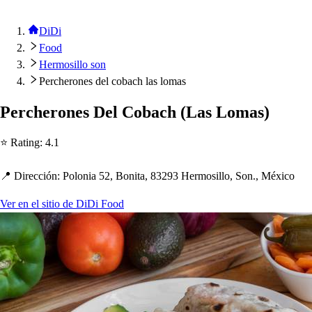
DiDi
Food
Hermosillo son
Percherones del cobach las lomas
Perc
h
erone
s
Del Cobac
h
(
La
s
Loma
s
)
⭐ Ra
t
ing
:
4.1
📍 Dirección
:
Polonia 52, Boni
t
a, 83293 Hermo
s
illo, Son., México
Ver en el sitio de DiDi Food